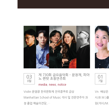
제 730회 금요음악회 – 문정재, 피아
03
01
노 퀸텟 초청연주회
8월
7월
media
,
news
,
notice
Violin 윤염광 한국문화제 전국콩쿠르 금상
Vn. 배상
Manhattan School of Music 석사 및 전문연주자 과
사/B.M.
정 졸업 예술의전당,…
원(석사/M