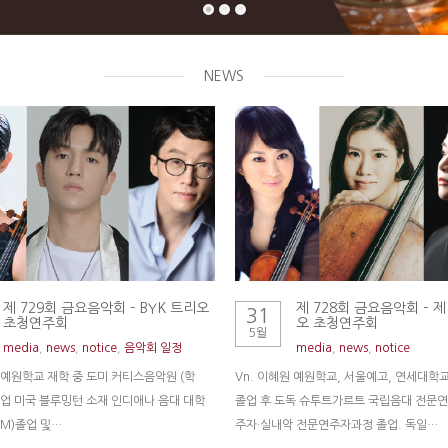
NEWS
제 729회 금요음악회 – BYK 트리오
제 728회 금요음악회 – 
31
초청연주회
오 초청연주회
5월
media
,
news
,
notice
,
음악회 일정
media
,
news
,
notice
은 예원학교 재학 중 도미 커티스음악원 (학
Vn. 이혜원 예원학교, 서울예고, 연세대학
)졸업 미국 블루밍턴 소재 인디애나 음대 대학
졸업 후 도독 슈투트가르트 국립음대 전문
.M)졸업 및…
주자·실내악 전문연주자과정 졸업. 독일…