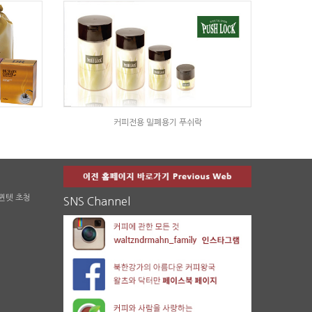
커피전용 밀폐용기 푸쉬락
 퀸텟 초청
SNS Channel