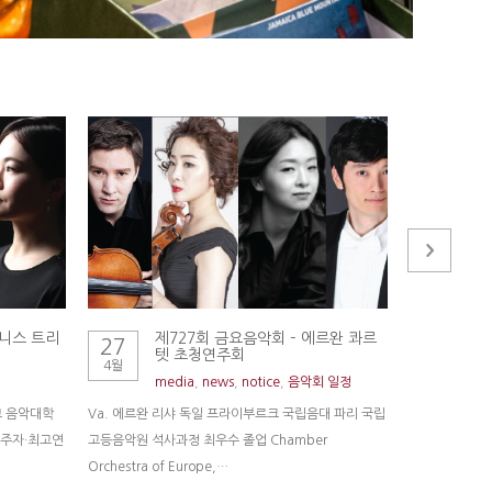
제니스 트리
제727회 금요음악회 – 에르완 콰르
제
27
30
텟 초청연주회
초
4월
3월
media
,
news
,
notice
,
음악회 일정
m
교 음악대학
Va. 에르완 리샤 독일 프라이부르크 국립음대 파리 국립
“한국을 빛낸 
연주자·최고연
고등음악원 석사과정 최우수 졸업 Chamber
과 베를린 국립
Orchestra of Europe,…
연주자…