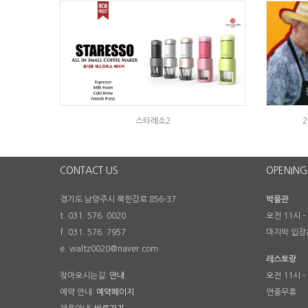
스타레소2
CONTACT US
OPENING
경기도 남양주시 북한강로 856-37
박물관
t. 031. 576. 0020
오전 11시 –
f. 031. 576. 7957
마지막 입장
e. waltz0020@naver.com
레스토랑
찾아오시는길:
안내
오전 11시 –
예약 안내:
예약페이지
연중무휴