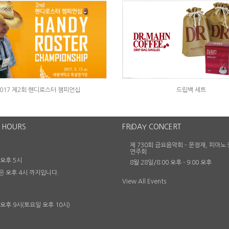
드립백 세트
2017 제2회 핸디로스터 챔피언십
 HOURS
FRIDAY CONCERT
제 730회 금요음악회 – 문정재, 피아노
연주회
 오후 5시
8월 28일/8:00 오후
-
9:00 오후
은 오후 4시 까지입니다.
View All Events
 오후 9시(토요일 오후 10시)