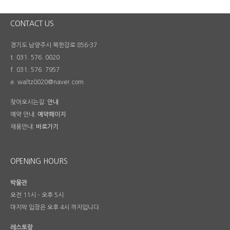
CONTACT US
경기도 남양주시 북한강로 856-37
t. 031. 576. 0020
f. 031. 576. 7957
e. waltz0020@naver.com
찾아오시는길:
안내
예약 안내:
예약페이지
채용안내:
바로가기
OPENING HOURS
박물관
오전 11시 – 오후 5시
마지막 입장은 오후 4시 까지입니다.
레스토랑