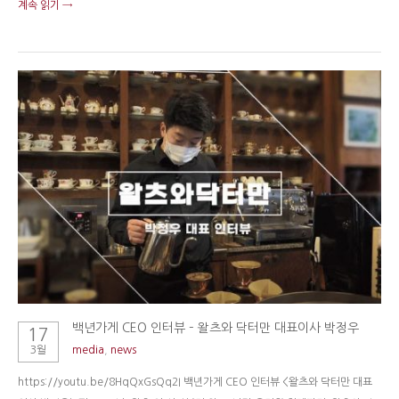
계속 읽기 →
백년가게 CEO 인터뷰 – 왈츠와 닥터만 대표이사 박정우
17
3월
media
,
news
https://youtu.be/8HqQxGsQq2I 백년가게 CEO 인터뷰 <왈츠와 닥터만 대표