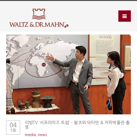
리빙TV ‘서프라이즈 트립’ – 왈츠와 닥터만 & 커피박물관 촬
04
영
5월
media
,
news