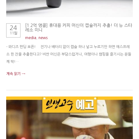
[1.2억 앵콜] 휴대용 커피 머신이 캡슐까지 추출! 더 뉴 스타
24
레소 미니
11월
media
,
news
- 와디즈 펀딩 오픈! 전기나 배터리 없이 캡슐 하나 넣고 누르기만 하면 에스프레
소 한 잔을 추출한다고? 비싼 머신은 부담스럽거나, 여행이나 캠핑을 즐기시는 분들
께 딱!…
계속 읽기 →