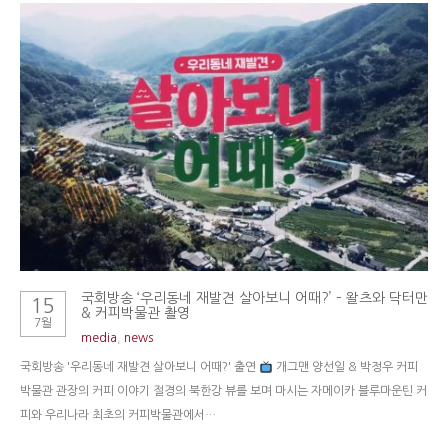
국회방송 ‘우리동네 재발견 살아보니 어때?’ – 왈츠와 닥터만
15
& 커피박물관 촬영
7월
media
,
news
국회방송 '우리동네 재발견 살아보니 어때?' 출연
개그맨 양선일 & 박정우 커피
박물관 관장의 커피 이야기 절경의 북한강 뷰를 보며 마시는 자메이카 블루마운틴 커
피와 우리나라 최초의 커피박물관에서…