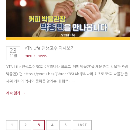
YTN Life 인생고수 다시보기
23
11월
media
,
news
YTN Life 인생고수 90회 <우리나라 최초로 '커피 박물관'을 세운 커피 박물관 관장
박종만> 편 https://youtu.be/QWronK8StAk 우리나라 최초로 '커피 박물관'을
세워 커피의 역사와 문화를 알리는 데 힘쓰고…
계속 읽기 →
1
2
3
4
5
LAST