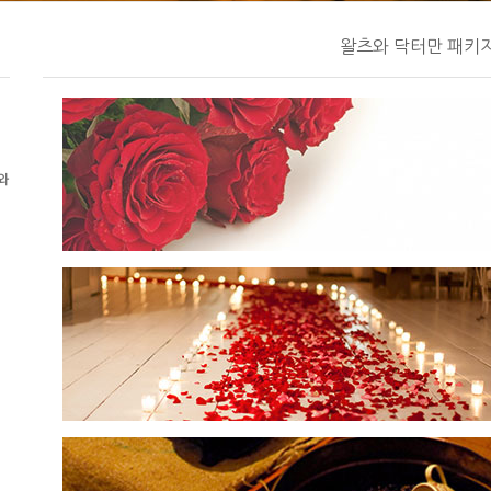
왈츠와 닥터만 패키
와