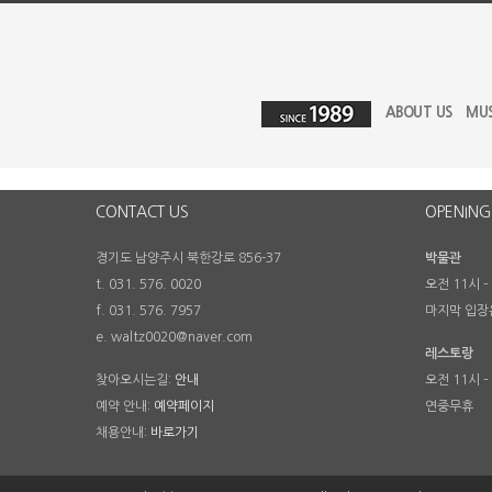
ABOUT US
MU
CONTACT US
OPENING
경기도 남양주시 북한강로 856-37
박물관
t. 031. 576. 0020
오전 11시 –
f. 031. 576. 7957
마지막 입장
e. waltz0020@naver.com
레스토랑
찾아오시는길:
안내
오전 11시 –
예약 안내:
예약페이지
연중무휴
채용안내:
바로가기