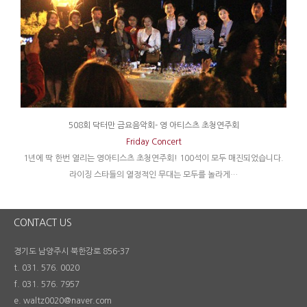
508회 닥터만 금요음악회- 영 아티스츠 초청연주회
Friday Concert
1년에 딱 한번 열리는 영아티스츠 초청연주회! 100석이 모두 매진되었습니다.
라이징 스타들의 열정적인 무대는 모두를 놀라게…
CONTACT US
경기도 남양주시 북한강로 856-37
t. 031. 576. 0020
f. 031. 576. 7957
e. waltz0020@naver.com