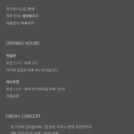
찾아오시는길:
안내
예약 안내:
예약페이지
채용안내:
바로가기
OPENING HOURS
박물관
오전 11시 – 오후 5시
마지막 입장은 오후 4시 까지입니다.
레스토랑
오전 11시 – 오후 9시(토요일 오후 10시)
연중무휴
FRIDAY CONCERT
제 730회 금요음악회 – 문정재, 피아노 퀸텟 초청연주회
8월 28일/8:00 오후
-
9:00 오후