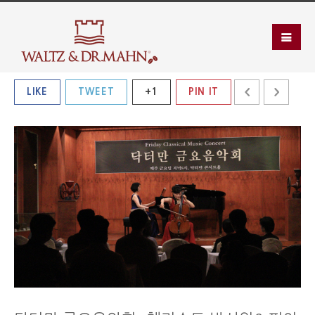
LIKE
TWEET
+1
PIN IT