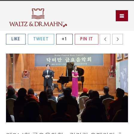
LIKE
TWEET
+1
PIN IT