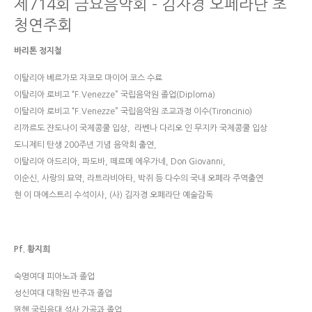
제714회 금요음악회 – 김자경 오페라단 초
청연주회
바리톤 정지철
이탈리아 베르가모 쟈코모 마이어 코스 수료
이탈리아 로비고 “F.Venezze” 국립음악원 졸업(Diploma)
이탈리아 로비고 “F.Venezze” 국립음악원 조교과정 이수(Tironcinio)
리까르도 쟌도나이 국제콩쿨 입상, 라벤나 다리오 인 무지카 국제콩쿨 입상
도니제티 탄생 200주년 기념 음악회 출연,
이탈리아 아드리아, 파도바, 떼르메 에우가네, Don Giovanni,
이순신, 사랑의 묘약, 라트라비아타, 박쥐 등 다수의 국내 오페라 주역출연
현 이 마에스트리 수석이사, (사) 김자경 오페라단 예술감독
Pf. 황지희
숙명여대 피아노과 졸업
성신여대 대학원 반주과 졸업
뮌헨 국립음대 석사 가곡과 졸업