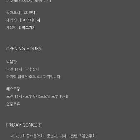
e. waltz0020@naver.com
찾아오시는길:
안내
예약 안내:
예약페이지
채용안내:
바로가기
OPENING HOURS
박물관
오전 11시 – 오후 5시
마지막 입장은 오후 4시 까지입니다.
레스토랑
오전 11시 – 오후 9시(토요일 오후 10시)
연중무휴
FRIDAY CONCERT
제 730회 금요음악회 – 문정재, 피아노 퀸텟 초청연주회