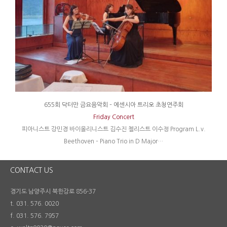
655회 닥터만 금요음악회 – 에센시아 트리오 초청연주회
Friday Concert
피아니스트 강민경 바이올리니스트 김수진 첼리스트 이수정 Program L.v.
Beethoven – Piano Trio in D Major…
CONTACT US
경기도 남양주시 북한강로 856-37
t. 031. 576. 0020
f. 031. 576. 7957