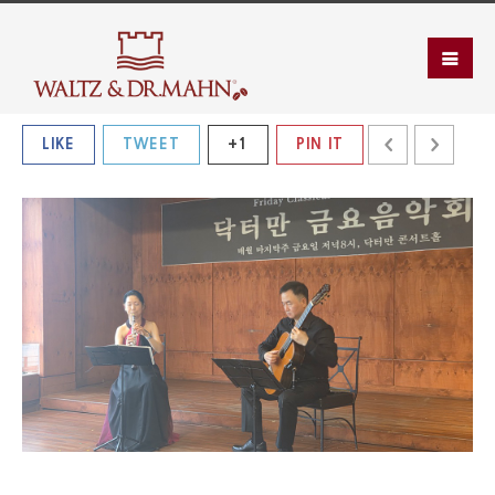
LIKE
TWEET
+1
PIN IT