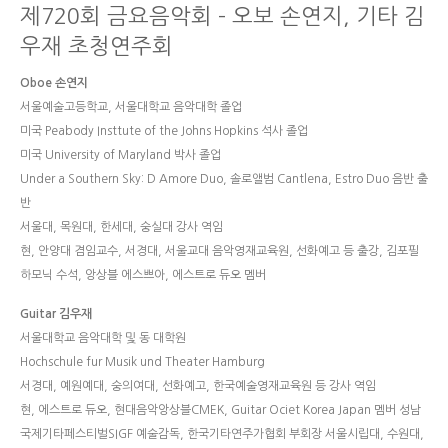
제720회 금요음악회 – 오보 손연지, 기타 김
우재 초청연주회
Oboe 손연지
서울예술고등학교, 서울대학교 음악대학 졸업
미국 Peabody Insttute of the Johns Hopkins 석사 졸업
미국 University of Maryland 박사 졸업
Under a Southern Sky: D Amore Duo, 솔로앨범 Cantlena, Estro Duo 음반 출
반
서울대, 목원대, 한세대, 숭실대 강사 역임
현, 안양대 겸임교수, 서경대, 서울교대 음악영재교육원, 선화예고 등 출강, 김포필
하모닉 수석, 앙상블 에스쁘아, 에스트로 듀오 멤버
Guitar 김우재
서울대학교 음악대학 및 동 대학원
Hochschule fur Musik und Theater Hamburg
서경대, 예원예대, 숭의여대, 선화예고, 한국예술영재교육원 등 강사 역임
현, 에스트로 듀오, 현대음악앙상블CMEK, Guitar Ociet Korea Japan 멤버 성남
국제기타페스티벌SIGF 예술감독, 한국기타연주가협회 부회장 서울시립대, 수원대,