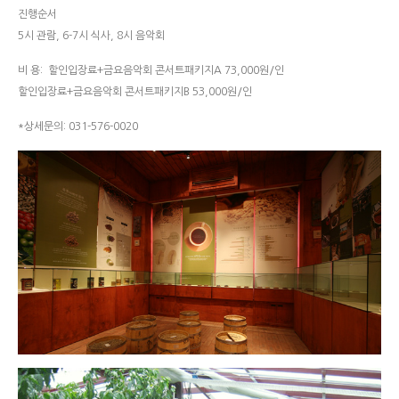
진행순서
5시 관람, 6-7시 식사, 8시 음악회
비 용: 할인입장료+금요음악회 콘서트패키지A 73,000원/인
할인입장료+금요음악회 콘서트패키지B 53,000원/인
*상세문의: 031-576-0020