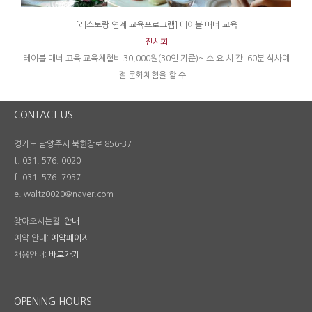
[레스토랑 연계 교육프로그램] 테이블 매너 교육
전시회
테이블 매너 교육 교육체험비 30,000원(30인 기준)~ 소 요 시 간 60분 식사예
2
절 문화체험을 할 수…
CONTACT US
경기도 남양주시 북한강로 856-37
t. 031. 576. 0020
f. 031. 576. 7957
e. waltz0020@naver.com
찾아오시는길:
안내
예약 안내:
예약페이지
채용안내:
바로가기
OPENING HOURS