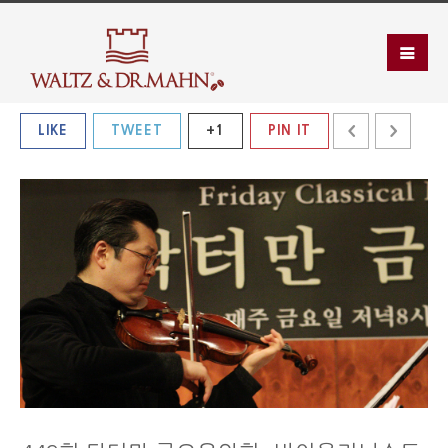
LIKE
TWEET
+1
PIN IT