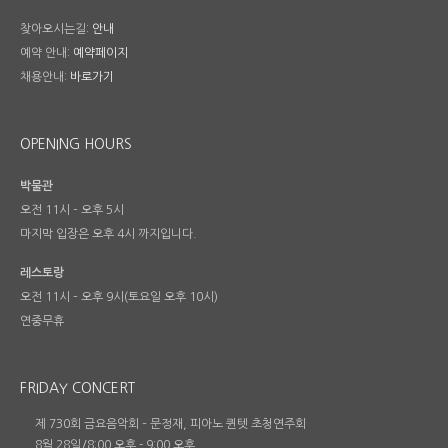
찾아오시는길:
안내
예약 안내:
예약페이지
채용안내:
바로가기
OPENING HOURS
박물관
오전 11시 – 오후 5시
마지막 입장은 오후 4시 까지입니다.
레스토랑
오전 11시 – 오후 9시(토요일 오후 10시)
연중무휴
FRIDAY CONCERT
제 730회 금요음악회 – 문정재, 피아노 퀸텟 초청연주회
8월 28일/8:00 오후
-
9:00 오후