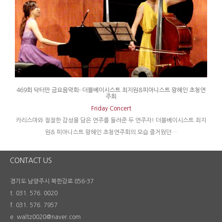
469회 닥터만 금요음악회- 더블베이시스트 최지원&피아니스트 왕혜인 초청연
주회
Friday Concert
카리스마와 절절한 감성을 담은 연주를 들려준 두 연주자! 더블베이시스트 최지
원& 피아니스트 왕혜인 초청연주회의 모습 즐거웠던…
CONTACT US
경기도 남양주시 북한강로 856-37
t. 031. 576. 0020
f. 031. 576. 7957
e. waltz0020@naver.com