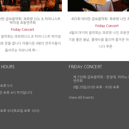
터만 금요음악회- 콰르텟 SOL & 피아니스트
455회 닥터만 금요음악회- 콰르텟 나인
박미정 초청연주회
Friday Concert
Friday Concert
4월의 마지막 음악회는 콰르텟 나인 초청
의 음악회는 콰르텟SOL과 피아니스트 박미정
기분 좋은 봄날, 클래식을 들으며 즐거운 
로 문을 엽니다 아름다운 4명의 연주자들이
니다 푸른…
들려주는 하모니에 푹~…
 HOURS
FRIDAY CONCERT
제 730회 금요음악회 – 문정재, 피아노
연주회
 오후 5시
8월 28일/8:00 오후
-
9:00 오후
은 오후 4시 까지입니다.
View All Events
 오후 9시(토요일 오후 10시)