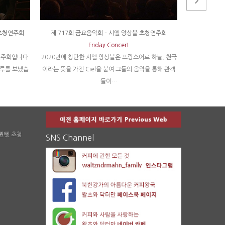
 초청연주회
제 717회 금요음악회 – 시엘 앙상블 초청연주회
620회 닥터
Friday Concert
연주회입니다
2020년에 창단한 시엘 앙상블은 프랑스어로 하늘, 천국
지난 금요일, 
하루를 보냈습
이라는 뜻을 가진 Ciel을 붙여 그들의 음악을 통해 관객
진 무대매너와
들이…
 퀸텟 초청
SNS Channel