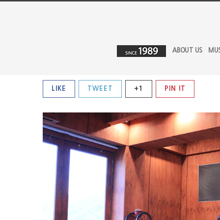
ABOUT US
MU
LIKE
TWEET
+1
PIN IT