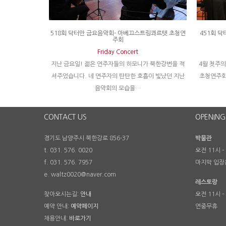
518회 닥터만 금요음악회- 아베끄스트링콰르텟 초청연
451회 닥
주회
Friday Concert
지난 금요일! 젊은 연주자들의 하모니가 북한강변을 적
4월 첫주
셔주었습니다. 네 연주자의 탄탄한 호흡이 빛났던 지난
초청연주회
음악회의 모습을…
CONTACT US
OPENING
경기도 남양주시 북한강로 856-37
박물관
t. 031. 576. 0020
오전 11시 –
f. 031. 576. 7957
마지막 입장
e. waltz0020@naver.com
레스토랑
찾아오시는길:
안내
오전 11시 –
예약 안내:
예약페이지
연중무휴
채용안내:
바로가기