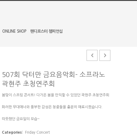
ONLINE SHOP
핸디로스터 챔피언십
507회 닥터만 금요음악회- 소프라노
곽현주 초청연주회
봄맞이 스프링 콘서트! 다가온 봄을 만끽할 수 있었던 곽현주 초청연주회
화려한 무대매너와 풍부한 감성은 청중들을 충분히 매료시켰습니다.
따뜻했던 금요일의 모습~
Categories:
Friday Concert