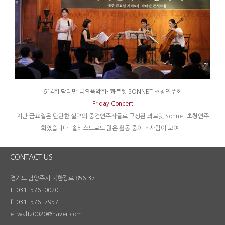
614회 닥터만 금요음악회- 콰르텟 SONNET 초청연주회
Friday Concert
지난 금요일은 탄탄한 실력의 중견연주자들로 구성된 콰르텟 Sonnet 초청연주
지
회였습니다. 솔리스트로도 많은 활동 중이 네사람이 모여…
CONTACT US
경기도 남양주시 북한강로 856-37
t. 031. 576. 0020
f. 031. 576. 7957
e. waltz0020@naver.com