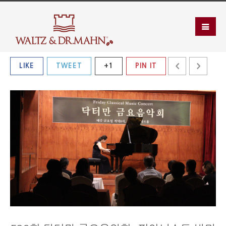
LIKE
TWEET
+1
PIN IT