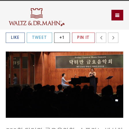
LIKE
TWEET
+1
PIN IT