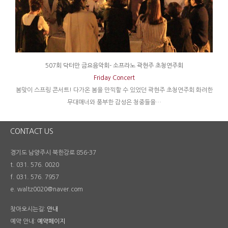
507회 닥터만 금요음악회- 소프라노 곽현주 초청연주회
Friday Concert
봄맞이 스프링 콘서트! 다가온 봄을 만끽할 수 있었던 곽현주 초청연주회 화려한
무대매너와 풍부한 감성은 청중들을…
CONTACT US
경기도 남양주시 북한강로 856-37
t. 031. 576. 0020
f. 031. 576. 7957
e. waltz0020@naver.com
찾아오시는길:
안내
예약 안내:
예약페이지