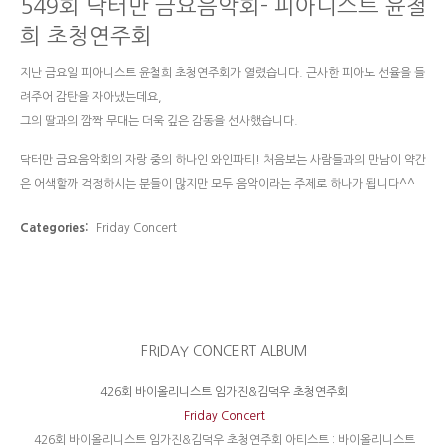
549회 닥터만 금요음악회- 피아니스트 윤철
희 초청연주회
지난 금요일 피아니스트 윤철희 초청연주회가 열렸습니다. 근사한 피아노 선율을 들
려주어 감탄을 자아냈는데요,
그의 딸과의 깜짝 무대는 더욱 깊은 감동을 선사했습니다.
닥터만 금요음악회의 자랑 중의 하나인 와인파티! 처음보는 사람들과의 만남이 약간
은 어색할까 걱정하시는 분들이 많지만 모두 음악이라는 주제로 하나가 됩니다^^
Categories:
Friday Concert
FRIDAY CONCERT ALBUM
426회 바이올리니스트 임가진&김덕우 초청연주회
Friday Concert
426회 바이올리니스트 임가진&김덕우 초청연주회 아티스트 : 바이올리니스트