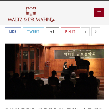
LIKE
TWEET
+1
PIN IT