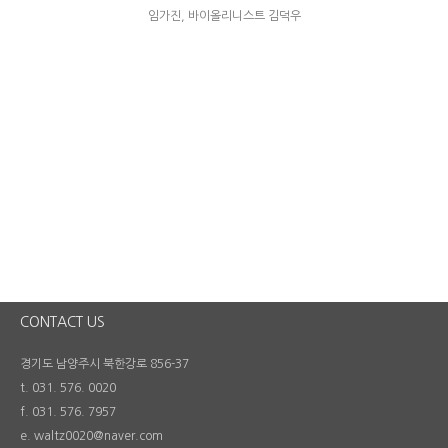
임가진, 바이올리니스트 김덕우
CONTACT US
경기도 남양주시 북한강로 856-37
t. 031. 576. 0020
f. 031. 576. 7957
e. waltz0020@naver.com