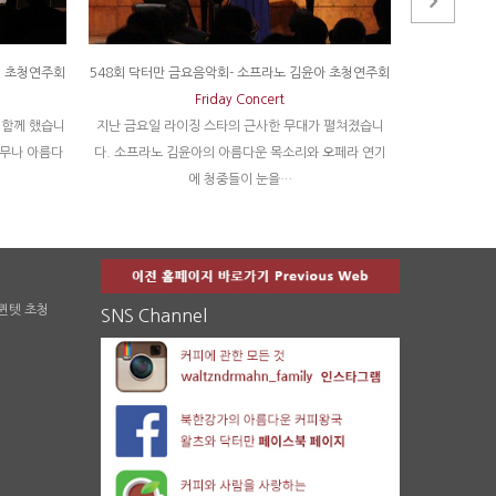
정 초청연주회
548회 닥터만 금요음악회- 소프라노 김윤아 초청연주회
508회 닥터
Friday Concert
 함께 했습니
지난 금요일 라이징 스타의 근사한 무대가 펼쳐졌습니
1년에 딱 한번
너무나 아름다
다. 소프라노 김윤아의 아름다운 목소리와 오페라 연기
모두 매진되었
에 청중들이 눈을…
 퀸텟 초청
SNS Channel