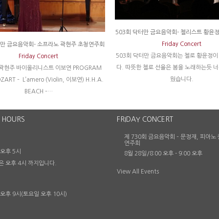
503회 닥터만 금요음악회- 첼리스트 황윤
Friday Concert
터만 금요음악회- 소프라노 곽현주 초청연주회
503회 닥터만 금요음악회는 첼로 황윤정이
Friday Concert
다. 따뜻한 첼로 선율은 봄을 노래하는듯 
곽현주 바이올리니스트 이보연 PROGRAM
웠습니다.
ZART – L’amero (Violin, 이보연) H.H.A.
BEACH –…
 HOURS
FRIDAY CONCERT
제 730회 금요음악회 – 문정재, 피아노
연주회
 오후 5시
8월 28일/8:00 오후
-
9:00 오후
은 오후 4시 까지입니다.
View All Events
 오후 9시(토요일 오후 10시)