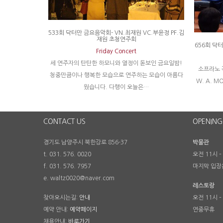
533회 닥터만 금요음악회- VN.최재원 VC.부윤정 PF.김
재원 초청연주회
656회 닥
Friday Concert
세 연주자의 탄탄한 하모니와 열정이 돋보인 금요일밤!
소프라노 
청중만큼이나 행복한 모습으로 연주하는 모습이 아름다
W. A. MO
웠습니다. 다행이 오늘은…
CONTACT US
OPENING
경기도 남양주시 북한강로 856-37
박물관
t. 031. 576. 0020
오전 11시 –
f. 031. 576. 7957
마지막 입장
e. waltz0020@naver.com
레스토랑
찾아오시는길:
안내
오전 11시 –
예약 안내:
예약페이지
연중무휴
채용안내:
바로가기