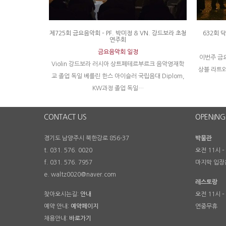
제725회 금요음악회 – PF. 박미정 & VN. 강드보라 초청
632회 
연주회
금요음악회 일정
이번주 금
Violin 강드보라 러시아 상트페테르부르크 음악영재학
상블 라트와
교 졸업 독일 베를린 한스 아이슬러 국립음대 Diplom,
KW과정 졸업 독일…
CONTACT US
OPENING
경기도 남양주시 북한강로 856-37
박물관
t. 031. 576. 0020
오전 11시 –
f. 031. 576. 7957
마지막 입장
e. waltz0020@naver.com
레스토랑
찾아오시는길:
안내
오전 11시 –
예약 안내:
예약페이지
연중무휴
채용안내:
바로가기