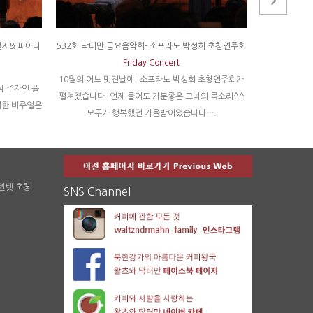
일지& 피아니
532회 닥터만 금요음악회- 소프라노 박성희 초청연주회
651회 닥터
Friday Concert
10월의 어느 멋진날에! 소프라노 박성희 초청연주회가
가정의달 5월
 주자인 플
펼쳐졌습니다. 언제 들어도 기분좋은 그녀의 목소리^^
연주회를 가졌
려한 비주얼은
모두가 행복했던 가을밤이었습니다….
 퀸텟 초청
SNS Channel