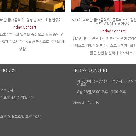
닥터만 금요음악회- 앙상블 라트 초청연주회
521회 닥터만 금요음악회- 플루티스트 김
스트 문정재 초청연주회
Friday Concert
Friday Concert
요일은 한국과 일본을 중심으로 활동 중인 앙
SM엔터테이먼트에서 최초로 선택한 클래식
 함께 했습니다. 독특한 편성으로 음악을 감
루티스트 김일지와 피아니스트 문정재! 화
상할…
물론 탄탄할 실력과 하모니로…
 HOURS
FRIDAY CONCERT
제 730회 금요음악회 – 문정재, 피아노
연주회
 오후 5시
8월 28일/8:00 오후
-
9:00 오후
은 오후 4시 까지입니다.
View All Events
 오후 9시(토요일 오후 10시)