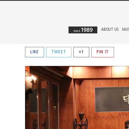
ABOUT US
MU
LIKE
TWEET
+1
PIN IT