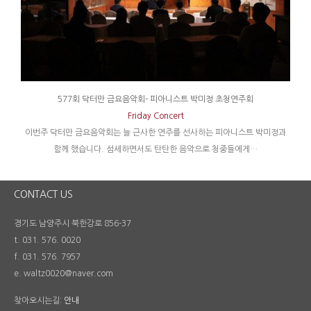
577회 닥터만 금요음악회- 피아니스트 박미정 초청연주회
Friday Concert
이번주 닥터만 금요음악회는 늘 근사한 연주를 선사하는 피아니스트 박미정과
함께 했습니다. 섬세하면서도 탄탄한 음악으로 청중들에게…
CONTACT US
경기도 남양주시 북한강로 856-37
t. 031. 576. 0020
f. 031. 576. 7957
e. waltz0020@naver.com
찾아오시는길:
안내