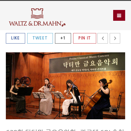
LIKE
TWEET
+1
PIN IT