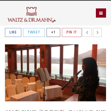
LIKE
TWEET
+1
PIN IT