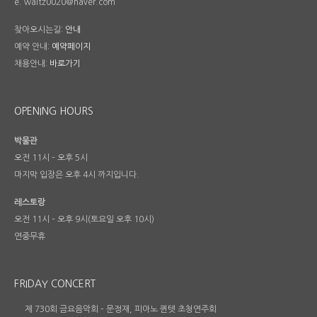
e. waltz0020@naver.com
찾아오시는길:
안내
예약 안내:
예약페이지
채용안내:
바로가기
OPENING HOURS
박물관
오전 11시 – 오후 5시
마지막 입장은 오후 4시 까지입니다.
레스토랑
오전 11시 – 오후 9시(토요일 오후 10시)
연중무휴
FRIDAY CONCERT
제 730회 금요음악회 – 문정재, 피아노 퀸텟 초청연주회