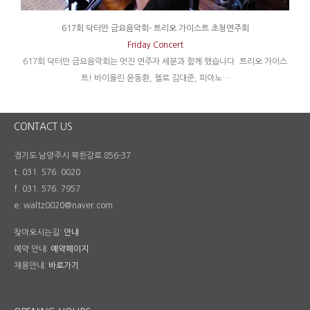
617회 닥터만 금요음악회- 트리오 가이스트 초청연주회
Friday Concert
617회 닥터만 금요음악회는 멋진 연주자 세분과 함께 했습니다. 트리오 가이스
트! 바이올린 윤동환, 첼로 김대준, 피아노…
CONTACT US
경기도 남양주시 북한강로 856-37
t. 031. 576. 0020
f. 031. 576. 7957
e. waltz0020@naver.com
찾아오시는길:
안내
예약 안내:
예약페이지
채용안내:
바로가기