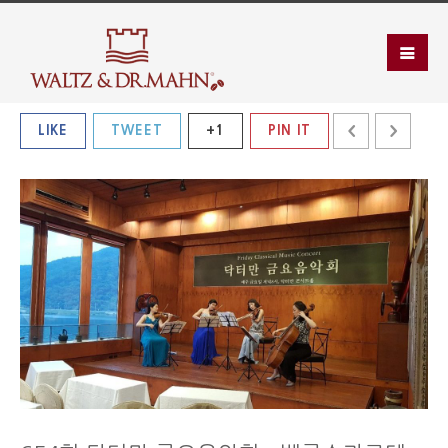
LIKE
TWEET
+1
PIN IT