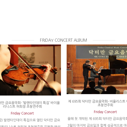
FRIDAY CONCERT ALBUM
제 695회 닥터만 금요음악회- 비올리스트
터만 금요음악회- ‘발렌타인데이 특집’ 바이올
초청연주회
리니스트 허희정 초청연주회
Friday Concert
Friday Concert
올해 첫 개막된 제 695회 닥터만 금요음악회
(금) 발렌타인데이 특집으로 열린 닥터만 금요
3월의 마지막 금요일과 함께 성공적으로 
이올리니스트 허희정 초청연주회 유쾌한 해설