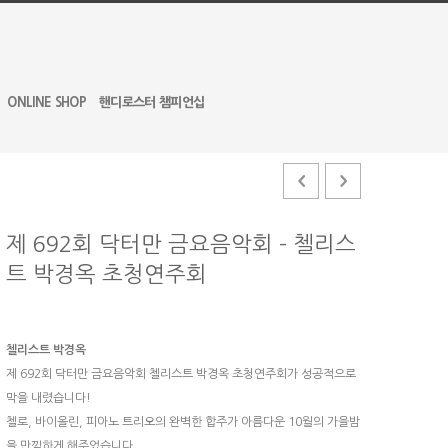
ONLINE SHOP
핸디로스터 챔피언십
제 692회 닥터만 금요음악회 – 첼리스
트 박경옥 초청연주회
첼리스트 박경옥
제 692회 닥터만 금요음악회 첼리스트 박경옥 초청연주회가 성공적으로
막을 내렸습니다!
첼로, 바이올린, 피아노 트리오의 완벽한 합주가 아름다운 10월의 가을밤
을 만끽하게 해주었습니다.