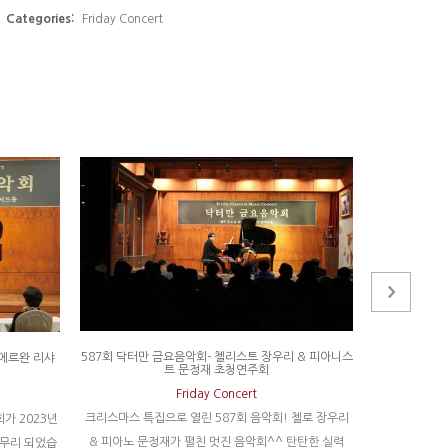
Categories:
Friday Concert
587회 닥터만 금요음악회- 첼리스트 장우리 & 피아니스
469회 닥터
 에르완 리샤
트 문정재 초청연주회
Friday Concert
크리스마스 특집으로 열린 587회 음악회! 첼로 장우리
카리스마와 절
가 2023년
& 피아노 문정재가 펼친 멋진 음악회^^ 탄탄한 실력
자! 더블베이
마무리 되었습