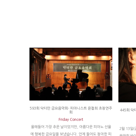
593회 닥터만 금요음악회- 피아니스트 윤철희 초청연주
445회 닥
회
Friday Concert
올해들어 가장 추운 날이었지만, 아름다운 피아노 선율
2월 13일
에 행복한 금요일을 보냈습니다. 언제 들어도 청아한 피
음악회 바