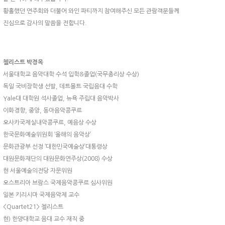
황홀했던 연주회와 더불어 와인 파티까지 참여해주신 모든 관람객분들께
진심으로 감사의 말씀을 전합니다.
첼리스트 박경옥
서울대학교 음악대학 수석 입학&졸업(국무총리상 수상)
독일 국비장학생 선발, 데트몰트 국립음대 수학
Yale대 대학원 석사졸업, 뉴욕 주립대 음악박사
이화경향, 중앙, 동아음악콩쿠르
오사카국제실내악콩쿠르, 예음상 수상
한국문화예술위원회 ‘올해의 음악상’
문화관광부 선정 ‘대한민국예술상’대통령상
대원문화재단의 대원문화연주상(2008) 수상
현 서울예술의전당 자문위원
오스트리아 브람스 국제음악콩쿠르 심사위원
일본 키리시마 국제음악제 교수
<Quartet21> 첼리스트
현) 한양대학교 음대 교수 재직 중