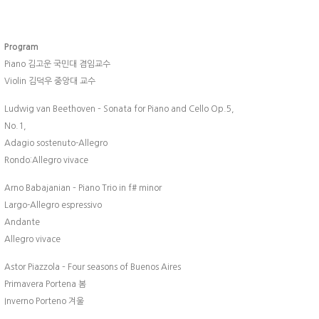
Program
Piano 김고운 국민대 겸임교수
Violin 김덕우 중앙대 교수
Ludwig van Beethoven – Sonata for Piano and Cello Op.5,
No.1,
Adagio sostenuto-Allegro
Rondo:Allegro vivace
Arno Babajanian – Piano Trio in f# minor
Largo-Allegro espressivo
Andante
Allegro vivace
Astor Piazzola – Four seasons of Buenos Aires
Primavera Portena 봄
Inverno Porteno 겨울