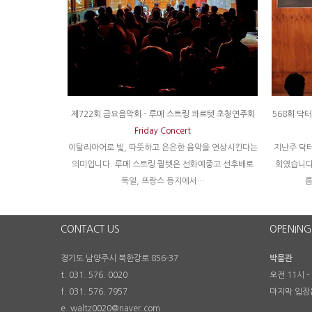
제722회 금요음악회 – 루메 스트링 콰르텟 초청연주회
568회 닥
Friday Concert
이탈리아어로 빛, 따뜻하고 은은한 음악을 연상시킨다는
지난주 닥
의미입니다. 루메 스트링 퀄텟은 선화예중고 선후배로
회였습니다
독일, 프랑스 등지에서…
름
CONTACT US
OPENING
경기도 남양주시 북한강로 856-37
박물관
t. 031. 576. 0020
오전 11시 –
f. 031. 576. 7957
마지막 입장
e. waltz0020@naver.com