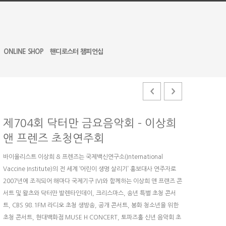
ONLINE SHOP
핸디로스터 챔피언십
제704회 닥터만 금요음악회 – 이상희
앤 프렌즈 초청연주회
바이올리스트 이상희 & 프렌즈는 국제백신연구소(International
Vaccine Institute)의 전 세계 ‘어린이 생명 살리기’ 홍보대사 연주자로
2007년에 조직되어 해마다 국제기구 IVI와 함께하는 이상희 앤 프랜즈 콘
서트 및 왈츠와 닥터만 발렌타인데이, 크리스마스, 송년 특별 초청 콘서
트, CBS 98.1FM 라디오 초청 생방송, 공개 콘서트, 봉화 청소년을 위한
초청 콘서트, 현대백화점 MUSE H CONCERT, 토파즈홀 신년 음악회 초