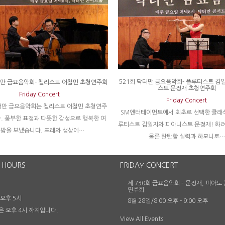
521회 닥터만 금요음악회- 플루티스트 김
터만 금요음악회- 첼리스트 어철민 초청연주회
스트 문정재 초청연주회
Friday Concert
Friday Concert
터만 금요음악회는 첼리스트 어철민 초청연주
SM엔터테이먼트에서 최초로 선택한 클래식
. 풍부한 표정과 따뜻한 감성으로 행복한 여
루티스트 김일지와 피아니스트 문정재! 화
밤을 보냈습니다. 포레와 생상에…
물론 탄탄할 실력과 하모니로…
 HOURS
FRIDAY CONCERT
제 730회 금요음악회 – 문정재, 피아노
연주회
 오후 5시
8월 28일/8:00 오후
-
9:00 오후
은 오후 4시 까지입니다.
View All Events