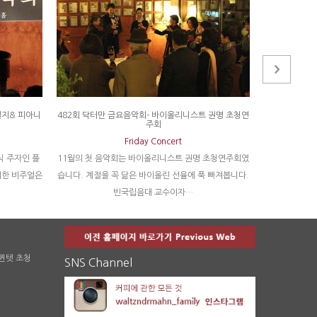
일지& 피아니
482회 닥터만 금요음악회- 바이올리니스트 권명 초청연
582회 닥터만
주회
Friday Concert
10월의 어느
 주자인 플
11월의 첫 음악회는 바이올리니스트 권명 초청연주회였
을 음악회 언
려한 비주얼은
습니다. 계절을 꼭 닮은 바이올린 선율에 푹 빠져봅니다.
빈국립음대 교수이자…
 퀸텟 초청
SNS Channel