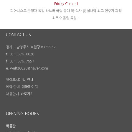
Friday Concert
피아니스트 문정재 독일 하노버 국립 음대 학-석사 및 실내악 최고 연주자 과정
최우수 졸업 독일…
CONTACT US
경기도 남양주시 북한강로 856-37
t. 031. 576. 0020
f. 031. 576. 7957
e. waltz0020@naver.com
찾아오시는길:
안내
예약 안내:
예약페이지
채용안내:
바로가기
OPENING HOURS
박물관