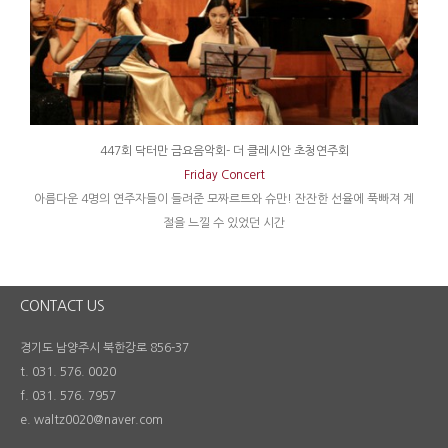
447회 닥터만 금요음악회- 더 클레시안 초청연주회
Friday Concert
아름다운 4명의 연주자들이 들려준 모짜르트와 슈만! 잔잔한 선율에 푹빠져 계
절을 느낄 수 있었던 시간
CONTACT US
경기도 남양주시 북한강로 856-37
t. 031. 576. 0020
f. 031. 576. 7957
e. waltz0020@naver.com