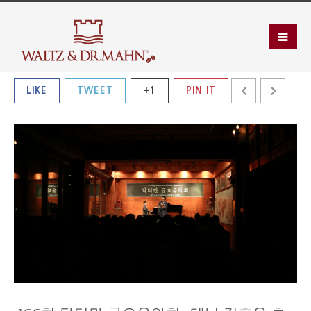
LIKE
TWEET
+1
PIN IT