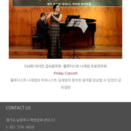
594회 닥터만 금요음악회- 플루티스트 나재령 초청연주회
Friday Concert
플루티스트 나재령과 피아니스트 김재원의 청아한 음색을 감상할 수 있었던 금
요일밤
CONTACT US
경기도 남양주시 북한강로 856-37
t. 031. 576. 0020