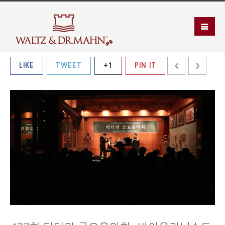
LIKE
TWEET
+1
PIN IT