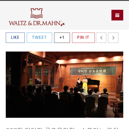
LIKE
TWEET
+1
PIN IT