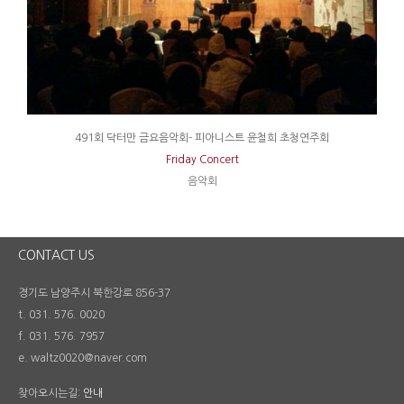
491회 닥터만 금요음악회- 피아니스트 윤철희 초청연주회
Friday Concert
음악회
CONTACT US
경기도 남양주시 북한강로 856-37
t. 031. 576. 0020
f. 031. 576. 7957
e. waltz0020@naver.com
찾아오시는길:
안내