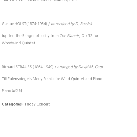
Tales from the Vienna Woods Waltz Op.325
Gustav HOLST(1874-1934) /
transcribed by D. Bussick
Jupiter, the Bringer of Jollity from
The Planets
, Op.32 for
Woodwind Quintet
Richard STRAUSS (1864-1949) /
arranged by David M. Carp
Till Eulenspiegel’s Merry Pranks for Wind Quintet and Piano
Piano 노미례
Categories:
Friday Concert