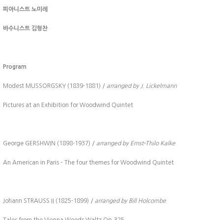
피아니스트 노미례
바수니스트 김형찬
Program
Modest MUSSORGSKY (1839-1881) /
arranged by J. Lickelmann
Pictures at an Exhibition for Woodwind Quintet
George GERSHWIN (1898-1937) /
arranged by Ernst-Thilo Kalke
An American in Paris – The four themes for Woodwind Quintet
Johann STRAUSS II (1825-1899) /
arranged by Bill Holcombe