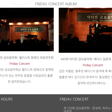
FRIDAY CONCERT ALBUM
터만 금요음악회- 첼리스트 왕혜진 초청연주회
443회 닥터만 금요음악회- 베이스 임준재
Friday Concert
Friday Concert
터만 금요음악회는 첼리스트 왕혜진과 함께했
깊은 겨울밤, 중후한 베이스의 음색에 푹 빠
카리스마 있는 연주로 청중을 사로잡았던 훌륭
별출연 테너 김기선의 무대까지! 풍성했던 
한 음악회였습니다.
음악회 와인파티에서는…
 HOURS
FRIDAY CONCERT
제 730회 금요음악회 – 문정재, 피아노
연주회