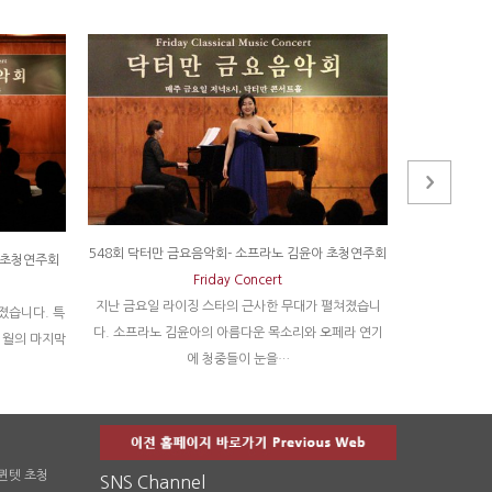
548회 닥터만 금요음악회- 소프라노 김윤아 초청연주회
588회 닥터만
 초청연주회
Friday Concert
지난 금요일 라이징 스타의 근사한 무대가 펼쳐졌습니
졌습니다. 특
세계적인 첼리스
다. 소프라노 김윤아의 아름다운 목소리와 오페라 연기
1월의 마지막
로앙상블! 탄
에 청중들이 눈을…
 퀸텟 초청
SNS Channel