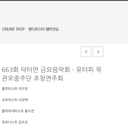
ONLINE SHOP
핸디로스터 챔피언십
663회 닥터만 금요음악회 – 유터피 목
관오중주단 초청연주회
플루티스트 이지연
오보이스트 서상백
클라리네티스트 홍수연
호르니스트 김오진