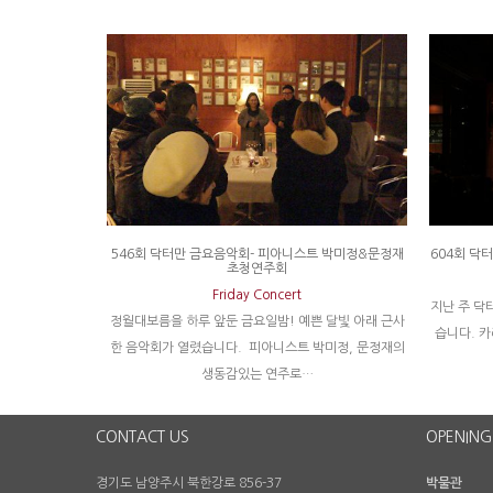
546회 닥터만 금요음악회- 피아니스트 박미정&문정재
604회 닥
초청연주회
Friday Concert
지난 주 닥
정월대보름을 하루 앞둔 금요일밤! 예쁜 달빛 아래 근사
습니다. 
한 음악회가 열렸습니다. 피아니스트 박미정, 문정재의
생동감있는 연주로…
CONTACT US
OPENING
경기도 남양주시 북한강로 856-37
박물관