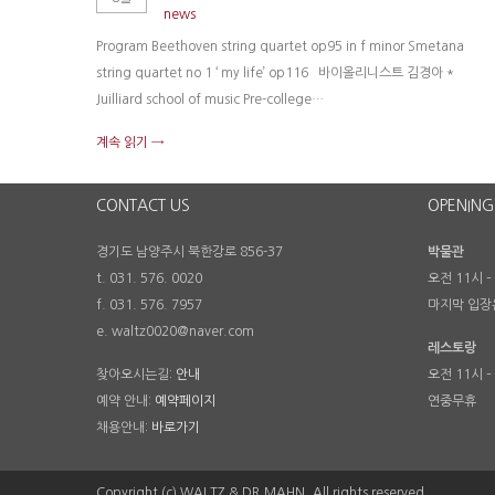
news
Program Beethoven string quartet op95 in f minor Smetana
string quartet no 1 ‘ my life’ op116 바이올리니스트 김경아 *
Juilliard school of music Pre-college…
계속 읽기 →
CONTACT US
OPENING
경기도 남양주시 북한강로 856-37
박물관
t. 031. 576. 0020
오전 11시 –
f. 031. 576. 7957
마지막 입장
e. waltz0020@naver.com
레스토랑
찾아오시는길:
안내
오전 11시 –
예약 안내:
예약페이지
연중무휴
채용안내:
바로가기
Copyright (c) WALTZ & DR.MAHN. All rights reserved.