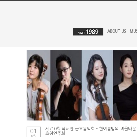
ABOUT US
MU
제710회 닥터만 금요음악회 – 한여름밤의 비올타운
01
초청연주회
8월