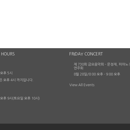
 HOURS
FRIDAY CONCERT
제 730회 금요음악회 – 문정재, 피아노
연주회
 오후 5시
8월 28일/8:00 오후
-
9:00 오후
은 오후 4시 까지입니다.
View All Events
 오후 9시(토요일 오후 10시)