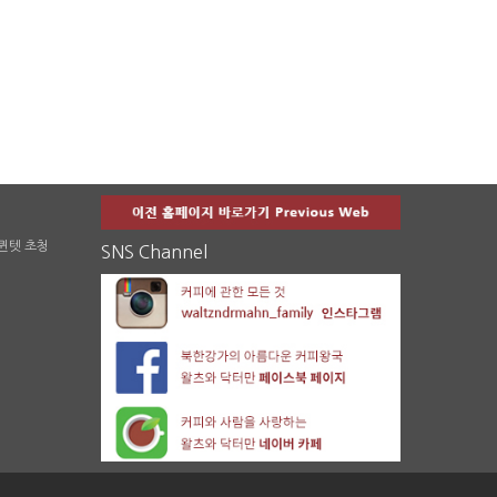
 퀸텟 초청
SNS Channel