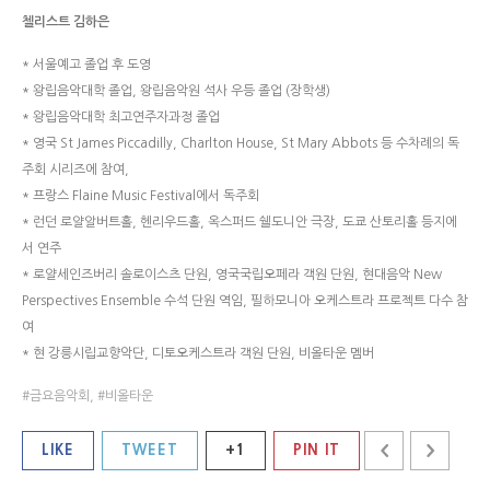
첼리스트 김하은
* 서울예고 졸업 후 도영
* 왕립음악대학 졸업, 왕립음악원 석사 우등 졸업 (장학생)
* 왕립음악대학 최고연주자과정 졸업
* 영국 St James Piccadilly, Charlton House, St Mary Abbots 등 수차례의 독
주회 시리즈에 참여,
* 프랑스 Flaine Music Festival에서 독주회
* 런던 로얄알버트홀, 헨리우드홀, 옥스퍼드 쉘도니안 극장, 도쿄 산토리홀 등지에
서 연주
* 로얄세인즈버리 솔로이스츠 단원, 영국국립오페라 객원 단원, 현대음악 New
Perspectives Ensemble 수석 단원 역임, 필하모니아 오케스트라 프로젝트 다수 참
여
* 현 강릉시립교향악단, 디토오케스트라 객원 단원, 비올타운 멤버
금요음악회
,
비올타운
LIKE
TWEET
+1
PIN IT