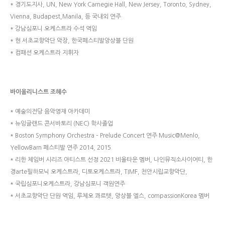
* 경기도지사, UN, New York Carnegie Hall, New Jersey, Toronto, Sydney,
Vienna, Budapest,Manila, 등 국내외 연주
* 강남심포니 오케스트라 수석 역임
* 현 서초교향악단 악장, 한국페스티발앙상블 단원
* 컴패션 오케스트라 지휘자
바이올리니스트 조혜수
* 예술의전당 음악영재 아카데미
* 뉴잉글랜드 콘서바토리 (NEC) 학사졸업
* Boston Symphony Orchestra – Prelude Concert 연주 Music@Menlo,
YellowBarn 페스티발 연주 2014, 2015
* 리한 체임버 시리즈 아티스트 선정 2021 비올타운 멤버, 나인뮤직소사이어티, 한
경arte필하모닉 오케스트라, 디토오케스트라, TIMF, 천안시립교향악단,
* 국립심포니오케스트라, 강남심포니 객원연주
* 서초교향악단 단원 역임, 루체오 콰르텟, 앙상블 엘스, compassionKorea 멤버