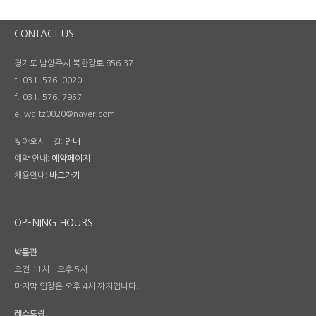
CONTACT US
경기도 남양주시 북한강로 856-37
t. 031. 576. 0020
f. 031. 576. 7957
e. waltz0020@naver.com
찾아오시는길:
안내
예약 안내:
예약페이지
채용안내:
바로가기
OPENING HOURS
박물관
오전 11시 – 오후 5시
마지막 입장은 오후 4시 까지입니다.
레스토랑