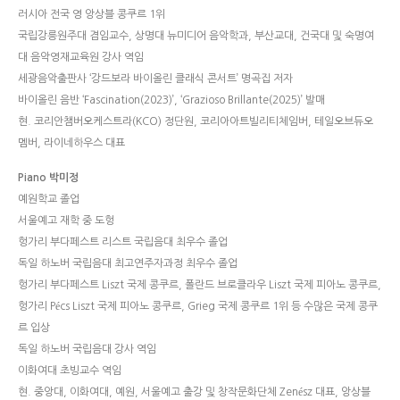
러시아 전국 영 앙상블 콩쿠르 1위
국립강릉원주대 겸임교수, 상명대 뉴미디어 음악학과, 부산교대, 건국대 및 숙명여
대 음악영재교육원 강사 역임
세광음악출판사 ‘강드보라 바이올린 클래식 콘서트’ 명곡집 저자
바이올린 음반 ‘Fascination(2023)’, ‘Grazioso Brillante(2025)’ 발매
현. 코리안챔버오케스트라(KCO) 정단원, 코리아아트빌리티체임버, 테일오브듀오
멤버, 라이네하우스 대표
Piano 박미정
예원학교 졸업
서울예고 재학 중 도헝
헝가리 부다페스트 리스트 국립음대 최우수 졸업
독일 하노버 국립음대 최고연주자과정 최우수 졸업
헝가리 부다페스트 Liszt 국제 콩쿠르, 폴란드 브로클라우 Liszt 국제 피아노 콩쿠르,
헝가리 Pécs Liszt 국제 피아노 콩쿠르, Grieg 국제 콩쿠르 1위 등 수많은 국제 콩쿠
르 입상
독일 하노버 국립음대 강사 역임
이화여대 초빙교수 역임
현. 중앙대, 이화여대, 예원, 서울예고 출강 및 창작문화단체 Zenész 대표, 앙상블