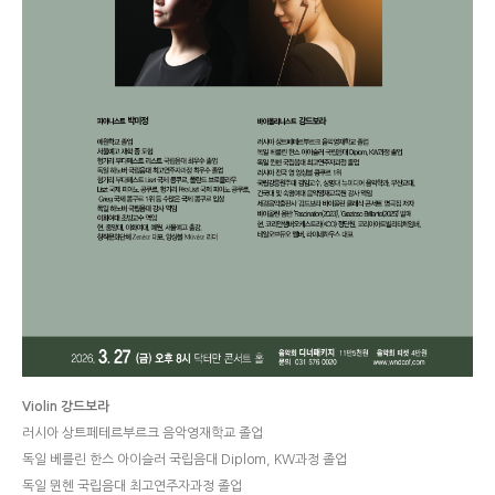
Violin 강드보라
러시아 상트페테르부르크 음악영재학교 졸업
독일 베를린 한스 아이슬러 국립음대 Diplom, KW과정 졸업
독일 뮌헨 국립음대 최고연주자과정 졸업