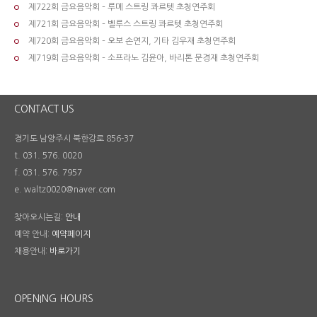
제722회 금요음악회 – 루메 스트링 콰르텟 초청연주회
제721회 금요음악회 – 벨루스 스트링 콰르텟 초청연주회
제720회 금요음악회 – 오보 손연지, 기타 김우재 초청연주회
제719회 금요음악회 – 소프라노 김윤아, 바리톤 문경재 초청연주회
CONTACT US
경기도 남양주시 북한강로 856-37
t. 031. 576. 0020
f. 031. 576. 7957
e. waltz0020@naver.com
찾아오시는길:
안내
예약 안내:
예약페이지
채용안내:
바로가기
OPENING HOURS