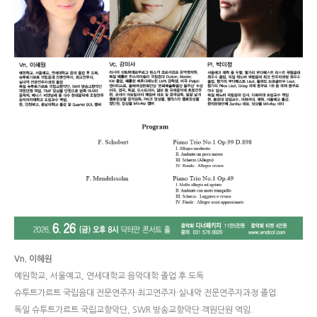
Vn. 이혜원
예원학교, 서울예고, 연세대학교 음악대학 졸업 후 도독
슈투트가르트 국립음대 전문연주자·최고연주자·실내악 전문연주자과정 졸업.
독일 슈투트가르트 국립교향악단, SWR 방송교향악단 객원단원 역임.