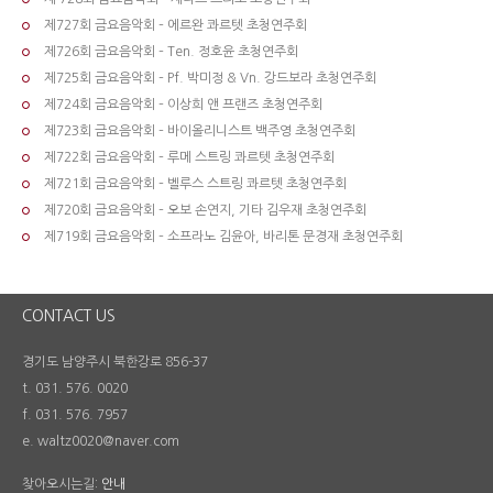
제727회 금요음악회 – 에르완 콰르텟 초청연주회
제726회 금요음악회 – Ten. 정호윤 초청연주회
제725회 금요음악회 – Pf. 박미정 & Vn. 강드보라 초청연주회
제724회 금요음악회 – 이상희 앤 프랜즈 초청연주회
제723회 금요음악회 – 바이올리니스트 백주영 초청연주회
제722회 금요음악회 – 루메 스트링 콰르텟 초청연주회
제721회 금요음악회 – 벨루스 스트링 콰르텟 초청연주회
제720회 금요음악회 – 오보 손연지, 기타 김우재 초청연주회
제719회 금요음악회 – 소프라노 김윤아, 바리톤 문경재 초청연주회
CONTACT US
경기도 남양주시 북한강로 856-37
t. 031. 576. 0020
f. 031. 576. 7957
e. waltz0020@naver.com
찾아오시는길:
안내