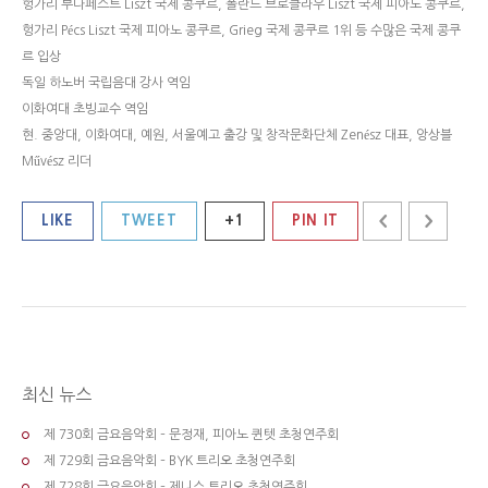
헝가리 부다페스트 Liszt 국제 콩쿠르, 폴란드 브로클라우 Liszt 국제 피아노 콩쿠르,
헝가리 Pécs Liszt 국제 피아노 콩쿠르, Grieg 국제 콩쿠르 1위 등 수많은 국제 콩쿠
르 입상
독일 하노버 국립음대 강사 역임
이화여대 초빙교수 역임
현. 중앙대, 이화여대, 예원, 서울예고 출강 및 창작문화단체 Zenész 대표, 앙상블
Művész 리더
LIKE
TWEET
+1
PIN IT
최신 뉴스
제 730회 금요음악회 – 문정재, 피아노 퀸텟 초청연주회
제 729회 금요음악회 – BYK 트리오 초청연주회
제 728회 금요음악회 – 제니스 트리오 초청연주회