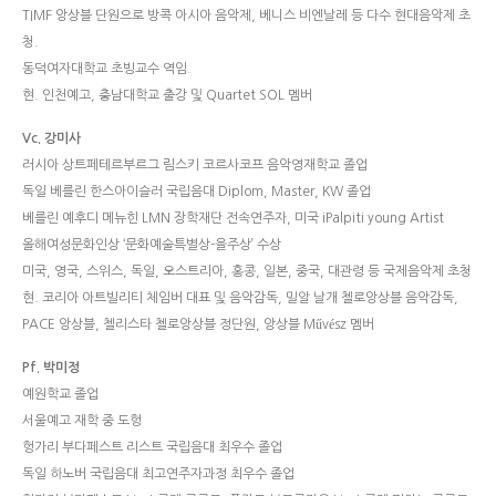
TIMF 앙상블 단원으로 방콕 아시아 음악제, 베니스 비엔날레 등 다수 현대음악제 초
청.
동덕여자대학교 초빙교수 역임.
현. 인천예고, 충남대학교 출강 및 Quartet SOL 멤버
Vc. 강미사
러시아 상트페테르부르그 림스키 코르사코프 음악영재학교 졸업
독일 베를린 한스아이슬러 국립음대 Diplom, Master, KW 졸업
베를린 예후디 메뉴힌 LMN 장학재단 전속연주자, 미국 iPalpiti young Artist
올해여성문화인상 ‘문화예술특별상-을주상’ 수상
미국, 영국, 스위스, 독일, 오스트리아, 홍콩, 일본, 중국, 대관령 등 국제음악제 초청
현. 코리아 아트빌리티 체임버 대표 및 음악감독, 밀알 날개 첼로앙상블 음악감독,
PACE 앙상블, 첼리스타 첼로앙상블 정단원, 앙상블 Művész 멤버
Pf. 박미정
예원학교 졸업
서울예고 재학 중 도헝
헝가리 부다페스트 리스트 국립음대 최우수 졸업
독일 하노버 국립음대 최고연주자과정 최우수 졸업