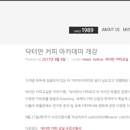
ABOUT US
MU
닥터만 커피 아카데미 개강
Posted on
2017년 9월 4일
Under
news
,
notice
,
닥터만 커피교실
자격증 취득에 집중되어 있는 타 커피아카데미와 달리 심도있고 차별화된 
닥터만 커피교실은 ‘커피기행’, ‘닥터만의 커피로드’의 저자인 박종만 관장
다양한 커피추출 방법과 Roasting, 세계의 커피 산업과 무역까지 폭넓게
더불어 박물관에서 연구한 한국 및 세계 커피역사와 문화에 관한 다양한 
9월 21일(목)까지 수강신청서를 작성하셔서 waltz0020@naver.co
다운로드:
닥터만 커피 교실 수강신청서