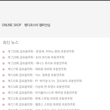
ONLINE SHOP
핸디로스터 챔피언십
최신 뉴스
제 730회 금요음악회 – 문정재, 피아노 퀸텟 초청연주회
제 729회 금요음악회 – BYK 트리오 초청연주회
제 728회 금요음악회 – 제니스 트리오 초청연주회
제727회 금요음악회 – 에르완 콰르텟 초청연주회
제726회 금요음악회 – Ten. 정호윤 초청연주회
제725회 금요음악회 – Pf. 박미정 & Vn. 강드보라 초청연주회
제724회 금요음악회 – 이상희 앤 프랜즈 초청연주회
제723회 금요음악회 – 바이올리니스트 백주영 초청연주회
제722회 금요음악회 – 루메 스트링 콰르텟 초청연주회
제721회 금요음악회 – 벨루스 스트링 콰르텟 초청연주회