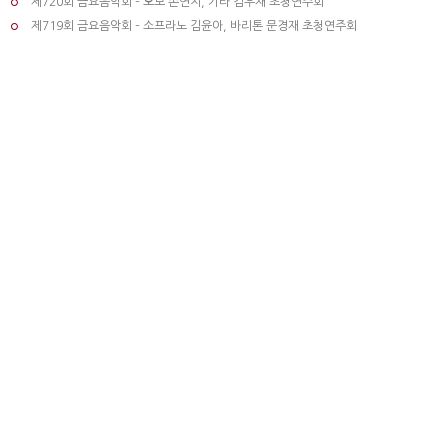
제720회 금요음악회 – 오보 손연지, 기타 김우재 초청연주회
제719회 금요음악회 – 소프라노 김윤아, 바리톤 문경재 초청연주회