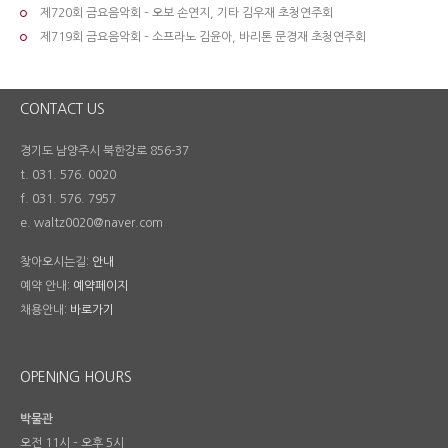
제720회 금요음악회 – 오보 손연지, 기타 김우재 초청연주회
제719회 금요음악회 – 소프라노 김윤아, 바리톤 문경재 초청연주회
CONTACT US
경기도 남양주시 북한강로 856-37
t. 031. 576. 0020
f. 031. 576. 7957
e. waltz0020@naver.com
찾아오시는길:
안내
예약 안내:
예약페이지
채용안내:
바로가기
OPENING HOURS
박물관
오전 11시 – 오후 5시