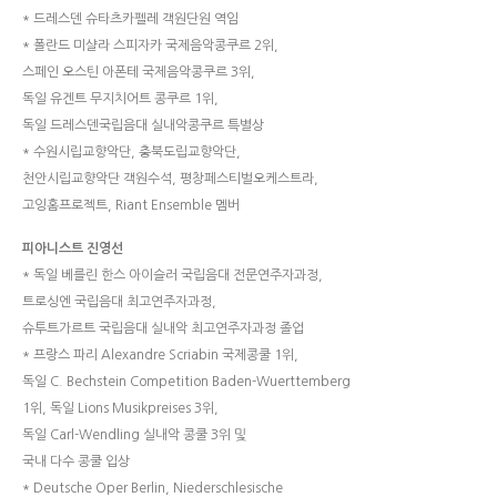
* 드레스덴 슈타츠카펠레 객원단원 역임
* 폴란드 미샬라 스피자카 국제음악콩쿠르 2위,
스페인 오스틴 아폰테 국제음악콩쿠르 3위,
독일 유겐트 무지치어트 콩쿠르 1위,
독일 드레스덴국립음대 실내악콩쿠르 특별상
* 수원시립교향악단, 충북도립교향악단,
천안시립교향악단 객원수석, 평창페스티벌오케스트라,
고잉홈프로젝트, Riant Ensemble 멤버
피아니스트 진영선
* 독일 베를린 한스 아이슬러 국립음대 전문연주자과정,
트로싱엔 국립음대 최고연주자과정,
슈투트가르트 국립음대 실내악 최고연주자과정 졸업
* 프랑스 파리 Alexandre Scriabin 국제콩쿨 1위,
독일 C. Bechstein Competition Baden-Wuerttemberg
1위, 독일 Lions Musikpreises 3위,
독일 Carl-Wendling 실내악 콩쿨 3위 및
국내 다수 콩쿨 입상
* Deutsche Oper Berlin, Niederschlesische