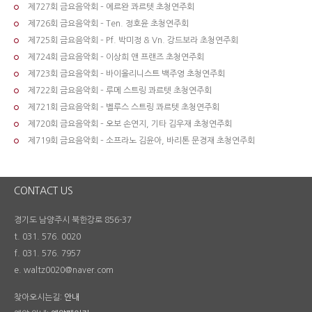
제727회 금요음악회 – 에르완 콰르텟 초청연주회
제726회 금요음악회 – Ten. 정호윤 초청연주회
제725회 금요음악회 – Pf. 박미정 & Vn. 강드보라 초청연주회
제724회 금요음악회 – 이상희 앤 프랜즈 초청연주회
제723회 금요음악회 – 바이올리니스트 백주영 초청연주회
제722회 금요음악회 – 루메 스트링 콰르텟 초청연주회
제721회 금요음악회 – 벨루스 스트링 콰르텟 초청연주회
제720회 금요음악회 – 오보 손연지, 기타 김우재 초청연주회
제719회 금요음악회 – 소프라노 김윤아, 바리톤 문경재 초청연주회
CONTACT US
경기도 남양주시 북한강로 856-37
t. 031. 576. 0020
f. 031. 576. 7957
e. waltz0020@naver.com
찾아오시는길:
안내