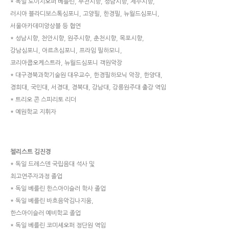
* 독일 도이치오퍼 베를린, 부천시향, 성남시향, 제주시향,
러시아 블라디보스톡심포니, 고양필, 한경필, 뉴월드심포니,
서울아카데미앙상블 등 협연
* 성남시향, 천안시향, 원주시향, 춘천시향, 목포시향,
강남심포니, 아르츠심포니, 프라임 필하모니,
코리아쿱오케스트라, 뉴월드심포니 객원악장
* 대구경북과학기술원 대우교수, 한경필하모닉 악장, 한양대,
경희대, 국민대, 서경대, 경북대, 강남대, 강릉원주대 출강 역임
* 트리오 콘 스피리토 리더
* 예원학교 지휘자
첼리스트 김진경
* 독일 드레스덴 국립음대 석사 및
최고연주자과정 졸업
* 독일 베를린 한스아이슬러 학사 졸업
* 독일 베를린 바흐음악김나지움,
한스아이슬러 예비학교 졸업
* 독일 베를린 코미셰오퍼 정단원 역임