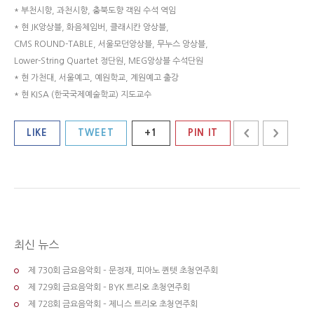
* 부천시향, 과천시향, 충북도향 객원 수석 역임
* 현 JK앙상블, 화음체임버, 클래시칸 앙상블,
CMS ROUND-TABLE, 서울모던앙상블, 무누스 앙상블,
Lower-String Quartet 정단원, MEG앙상블 수석단원
​​* 현 가천대, 서울예고, 예원학교, 계원예고 출강
* 현 KISA (한국국제예술학교) 지도교수
LIKE
TWEET
+1
PIN IT
최신 뉴스
제 730회 금요음악회 – 문정재, 피아노 퀸텟 초청연주회
제 729회 금요음악회 – BYK 트리오 초청연주회
제 728회 금요음악회 – 제니스 트리오 초청연주회