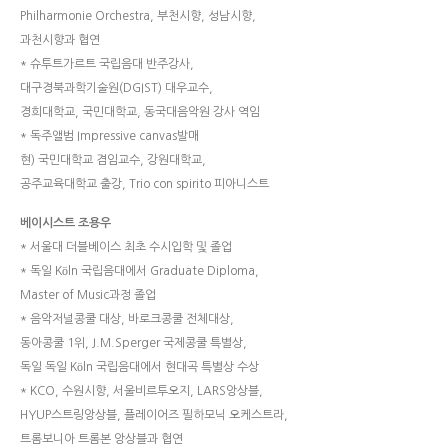
Philharmonie Orchestra, 부천시향, 성남시향,
과천시향과 협연
* 슈투트가르트 국립음대 반주강사,
대구경북과학기술원(DGIST) 대우교수,
경희대학교, 국민대학교, 동국대음악원 강사 역임
* 독주앨범 Impressive canvas발매
현) 국민대학교 겸임교수, 강원대학교,
공주교육대학교 출강, Trio con spirito 피아니스트
베이시스트 조용우
* 서울대 더블베이스 최초 수시입학 및 졸업
* 독일 Köln 국립음대에서 Graduate Diploma,
Master of Music과정 졸업
* 음악저널콩쿨 대상, 바로크콩쿨 전체대상,
동아콩쿨 1위, J.M.Sperger 국제콩쿨 특별상,
독일 독일 Köln 국립음대에서 현대곡 특별상 수상
* KCO, 수원시향, 서울비르투오지, LARS앙상블,
HYUP스트링앙상블, 플레이어즈 필하모닉 오케스트라,
트롬보니아 트롬본 앙상블과 협연