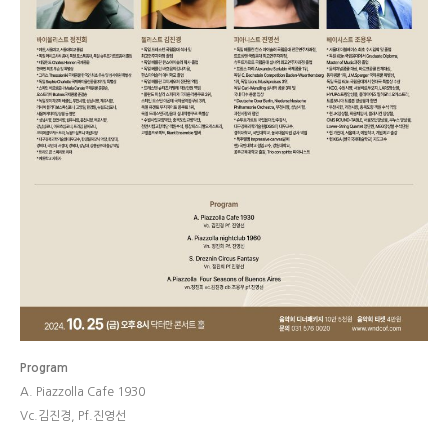
Program
A. Piazzolla Cafe 1930
Vc.김진경, Pf.진영선