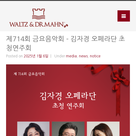
제714회 금요음악회 – 김자경 오페라단 초
청연주회
Posted on
2025년 1월 6일
Under
media
,
news
,
notice