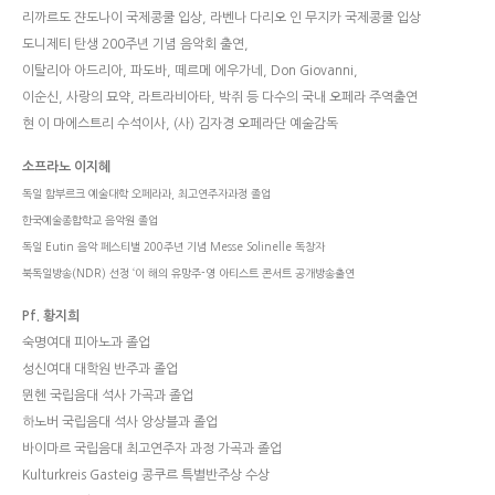
리까르도 쟌도나이 국제콩쿨 입상, 라벤나 다리오 인 무지카 국제콩쿨 입상
도니제티 탄생 200주년 기념 음악회 출연,
이탈리아 아드리아, 파도바, 떼르메 에우가네, Don Giovanni,
이순신, 사랑의 묘약, 라트라비아타, 박쥐 등 다수의 국내 오페라 주역출연
현 이 마에스트리 수석이사, (사) 김자경 오페라단 예술감독
소프라노 이지혜
독일 함부르크 예술대학 오페라과, 최고연주자과정 졸업
한국예술종합학교 음악원 졸업
독일 Eutin 음악 페스티벌 200주년 기념 Messe Solinelle 독창자
북독일방송(NDR) 선정 ‘이 해의 유망주-영 아티스트 콘서트
공개방송출연
Pf. 황지희
숙명여대 피아노과 졸업
성신여대 대학원 반주과 졸업
뮌헨 국립음대 석사 가곡과 졸업
하노버 국립음대 석사 앙상블과 졸업
바이마르 국립음대 최고연주자 과정 가곡과 졸업
Kulturkreis Gasteig 콩쿠르 특별반주상 수상