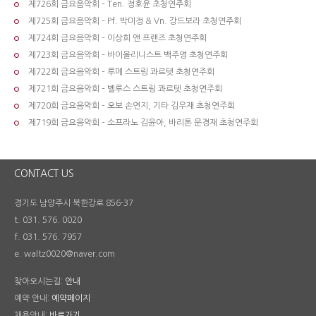
제726회 금요음악회 – Ten. 정호윤 초청연주회
제725회 금요음악회 – Pf. 박미정 & Vn. 강드보라 초청연주회
제724회 금요음악회 – 이상희 앤 프랜즈 초청연주회
제723회 금요음악회 – 바이올리니스트 백주영 초청연주회
제722회 금요음악회 – 루메 스트링 콰르텟 초청연주회
제721회 금요음악회 – 벨루스 스트링 콰르텟 초청연주회
제720회 금요음악회 – 오보 손연지, 기타 김우재 초청연주회
제719회 금요음악회 – 소프라노 김윤아, 바리톤 문경재 초청연주회
CONTACT US
경기도 남양주시 북한강로 856-37
t. 031. 576. 0020
f. 031. 576. 7957
e. waltz0020@naver.com
찾아오시는길:
안내
예약 안내:
예약페이지
채용안내:
바로가기