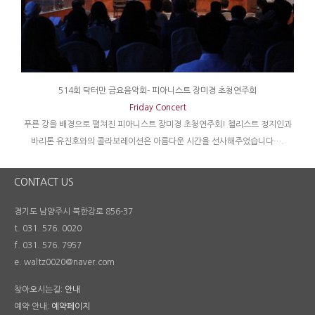
514회 닥터만 금요음악회- 피아니스트 장미경 초청연주회
Friday Concert
푸른 강을 배경으로 펼쳐진 피아니스트 장미경 초청연주회! 첼리스트 정지인과
바리톤 유진호와의 콜라보레이션은 아름다운 시간을 선사해주었습니다….
CONTACT US
경기도 남양주시 북한강로 856-37
t. 031. 576. 0020
f. 031. 576. 7957
e. waltz0020@naver.com
찾아오시는길:
안내
예약 안내:
예약페이지