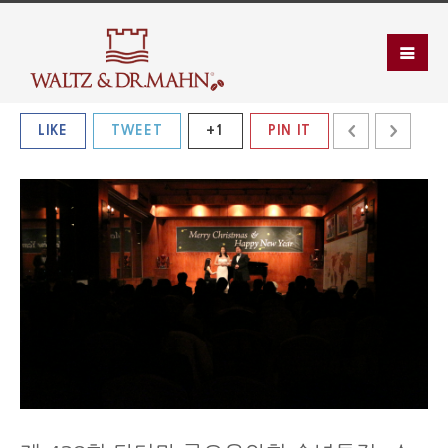
LIKE
TWEET
+1
PIN IT