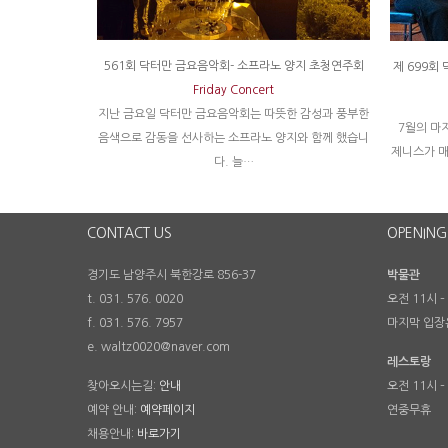
561회 닥터만 금요음악회- 소프라노 양지 초청연주회
제 699회
Friday Concert
지난 금요일 닥터만 금요음악회는 따뜻한 감성과 풍부한
7월의 마
음색으로 감동을 선사하는 소프라노 양지와 함께 했습니
제니스가 매
다. 늘…
CONTACT US
OPENING
경기도 남양주시 북한강로 856-37
박물관
t. 031. 576. 0020
오전 11시 –
f. 031. 576. 7957
마지막 입장
e. waltz0020@naver.com
레스토랑
찾아오시는길:
안내
오전 11시 –
예약 안내:
예약페이지
연중무휴
채용안내:
바로가기