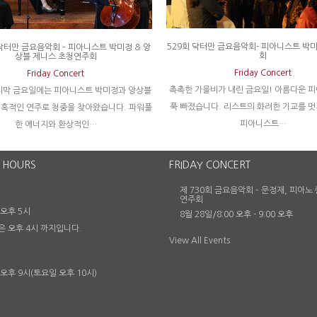
529회 닥터만 금요음악회- 피아니스트 박
 닥터만 금요음악회 – 피아니스트 박미정 & 앙
회
상블 제니스 초청연주회
Friday Concert
Friday Concert
촉촉한 가을비가 내린 금요일! 아름다운 
지막 금요일에는 피아니스트 박미정과 앙상블
푹 빠졌습니다. 리스트의 화려한 기교를 
혹적인 연주로 청중을 찾아왔습니다. 파워풀
피아니스트…
한 에너지와 환상적인…
 HOURS
FRIDAY CONCERT
제 730회 금요음악회 – 문정재, 피아노
연주회
 오후 5시
8월 28일/8:00 오후
-
9:00 오후
은 오후 4시 까지입니다.
View All Events
 오후 9시(토요일 오후 10시)