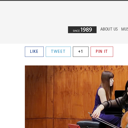
ABOUT US
MU
LIKE
TWEET
+1
PIN IT