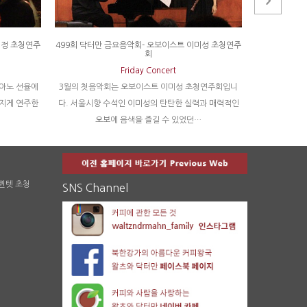
미정 초청연주
499회 닥터만 금요음악회- 오보이스트 이미성 초청연주
제 697회 닥
회
Friday Concert
피아노 선율에
3월의 첫음악회는 오보이스트 이미성 초청연주회입니
청명한 5월의 
멋지게 연주한
다. 서울시향 수석인 이미성의 탄탄한 실력과 매력적인
요음악회는 작
오보에 음색을 즐길 수 있었던…
 퀸텟 초청
SNS Channel