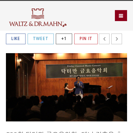
LIKE
TWEET
+1
PIN IT