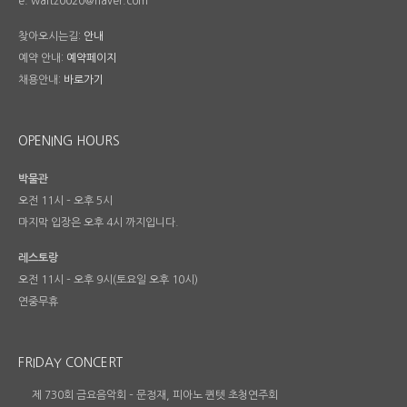
e. waltz0020@naver.com
찾아오시는길:
안내
예약 안내:
예약페이지
채용안내:
바로가기
OPENING HOURS
박물관
오전 11시 – 오후 5시
마지막 입장은 오후 4시 까지입니다.
레스토랑
오전 11시 – 오후 9시(토요일 오후 10시)
연중무휴
FRIDAY CONCERT
제 730회 금요음악회 – 문정재, 피아노 퀸텟 초청연주회