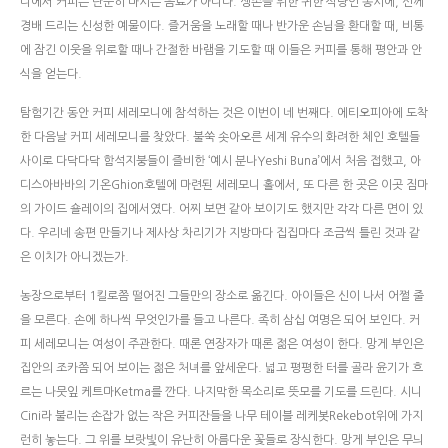
니에서 커피는 단순히 마시는 음료가 아니다. 생존을 위한 귀한 식량인 동시에, 신께
경배 드리는 신성한 예물이다. 즐거움을 노래할 때나 반가운 손님을 환대할 때, 비통
에 잠긴 이웃을 위로할 때나 간절한 바램을 기도할 때 이들은 커피를 통해 평안과 안
식을 얻는다.
탐험기간 동안 커피 세레모니에 참석하는 것은 이번이 네 번째다. 에티오피아에 도착
한 다음날 커피 세레모니를 찾았다. 불쑥 솟아오른 세계 유수의 화려한 체인 호텔들
사이로 다닥다닥 함석지붕들이 즐비한 ‘예시 분나Yeshi Buna’에서 처음 접했고, 아
디스아바바의 기온Ghion호텔에 마련된 세레모니 홀에서, 또 다른 한 곳은 이곳 짐마
의 가이드 숄레이의 집에서였다. 어찌 보면 같아 보이기도 했지만 각각 다른 면이 있
다. 우리네 송편 만들기나 제사상 차리기가 지방마다 집집마다 조금씩 틀린 것과 같
은 이치가 아니겠는가.
농장으로부터 1킬로쯤 떨어진 그들만의 장소로 옮긴다. 아이들은 신이 나서 어쩔 줄
을 모른다. 손에 하나씩 무엇인가를 들고 나른다. 족히 삼십 여명은 되어 보인다. 커
피 세레모니는 여성이 주관한다. 때론 연장자가 때론 젊은 여성이 한다. 망게 부인은
집안의 조카쯤 되어 보이는 젊은 처녀를 앞세운다. 넓고 평평한 터를 골라 윤기가 흐
르는 나뭇잎 케트마Ketma를 깐다. 나지막한 목소리로 뜻모를 기도를 드린다. 시니
Cini라 불리는 손잡가 없는 작은 커피잔들을 나무 테이블 레케봇Rekebot위에 가지
런히 놓는다. 그 위를 보랏빛이 유난히 아름다운 꽃들로 장식한다. 망게 부인은 무늬