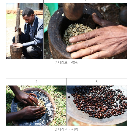
1
세리모니-펄핑
2
3
2
세리모니-세척