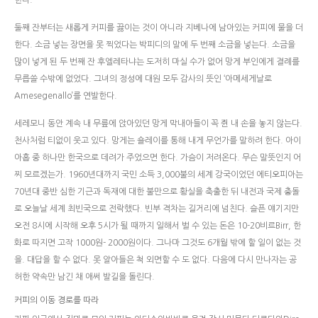
한다.
둘째 잔부터는 새롭게 커피를 끓이는 것이 아니라 지베나에 남아있는 커피에 물을 더
한다. 소금 넣는 장면을 못 찍었다는 박피디의 말에 두 번째 소금을 넣는다. 소금을
많이 넣게 된 두 번째 잔 후엘레타냐는 도저히 마실 수가 없어 망게 부인에게 결례를
무릅쓸 수밖에 없었다. 그녀의 정성에 대원 모두 감사의 뜻인 ‘아메세게날로
Amesegenallo’를 연발한다.
세레모니 동안 계속 내 무릎에 앉아있던 망게 막내아들이 꼭 쥔 내 손을 놓지 않는다.
천사처럼 티없이 웃고 있다. 망게는 숄레이를 통해 내게 무언가를 말하려 한다. 아이
아홉 중 하나만 한국으로 데려가 주었으면 한다. 가슴이 저려온다. 무슨 말뜻인지 어
찌 모르겠는가. 1960년대까지 국민 소득 3,000불의 세계 강국이었던 에티오피아는
70년대 중반 심한 기근과 독재에 대한 불만으로 황실을 축출한 뒤 내전과 국제 충돌
로 오늘날 세계 최빈국으로 전락했다. 빈부 격차는 길거리에 넘친다. 슬픈 얘기지만
오전 8시에 시작해 오후 5시가 될 때까지 일해서 벌 수 있는 돈은 10-20비르Birr, 한
화로 따지면 고작 1000원- 2000원이다. 그나마 그것도 6개월 밖에 할 일이 없는 것
을. 대답을 할 수 없다. 못 알아들은 척 외면할 수 도 없다. 다음에 다시 만나자는 공
허한 약속만 남긴 채 애써 발길을 돌린다.
커피의 이동 경로를 따라