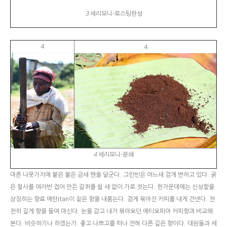
3
세리모니-로스팅완성
4
4
4
세리모니-분쇄
마른 나뭇가지에 붙은 불은 금새 팬을 달군다. 그린빈은 어느새 검게 변하고 있다. 굵
은 철사를 여러번 접어 만든 갈퀴를 쉴 새 없이 가로 젓는다. 한가운데에는 신성함을
상징하는 향료 에탄Itan이 짙은 향을 내품는다. 검게 볶아진 커피를 내게 건넨다. 천
천히 깊게 향을 들여 마신다. 눈을 감고 내가 볶아오던 에티오피아 커피향과 비교해
본다. 비슷하기나 하겠는가. 좋고 나쁘고를 떠나 전혀 다른 깊은 향이다. 대원들과 세