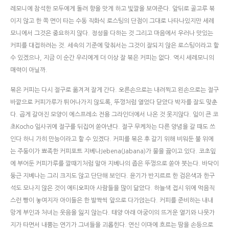
레모니에 참석한 모두에게 돌려 향을 맛게 하고 빛깔을 보여준다. 앞뒤로 골고루 볶
이지 않고 한 쪽 면이 타는 수동 직화식 로스팅의 단점이 그대로 나타나있지만 세레
모니에서 그것은 중요하지 않다. 정성을 다하는 것 그리고 마음에서 우러나 맛있는
커피를 대접하려는 것. 세속의 기준에 맞춰서는 그것이 잘되지 않은 로스팅이라고 할
수 있겠으나, 지금 이 순간 우리에게 더 이상 잘 볶은 커피는 없다. 역시 세레모니의
매력이 아닐까.
볶은 커피는 다시 절구로 옮겨져 잘게 간다. 오른손으로는 내려찍고 왼손으로는 절구
바깥으로 커피가루가 튀어나가지 않도록, 뚜껑처럼 열었다 닫았다 박자를 잘도 맞춘
다. 곱게 갈아진 모양이 에스프레소 전용 그라인더에서 나온 것 못지않다. 잎이 큰 코
초Kocho 잎사귀에 절구를 뒤집어 쏟아낸다. 절구 무케차는 다른 양념을 갈 때도 쓰
인다 하니 가히 만능이라고 할 수 있겠다. 커피를 볶은 후 갈기 위해 비워둔 불 위에
는 주둥이가 뾰족한 커피포트 지베나Jebena(Jabana)가 물을 끓이고 있다. 코초잎
에 부어둔 커피가루를 깔때기처럼 말아 지베나의 좁은 뚜껑으로 쏟아 붓는다. 바닥이
둥근 지베나는 그리 크지도 않고 단단해 보인다. 윤기가 반지르르 한 검은색과 한구
석도 모나지 않은 것이 에티오피아 사람들을 많이 닮았다. 하늘색 접시 위에 먹음직
스런 빵이 놓여지자 아이들은 한 발짝씩 앞으로 다가앉는다. 커피를 준비하는 내내
망게 부인과 처녀는 웃음을 잃지 않는다. 태양 아래 아궁이의 뜨거운 열기와 나뭇가
지가 타면서 내뿜는 연기가 그녀들을 괴롭힌다. 연신 이마에 흐르는 땀을 손등으로