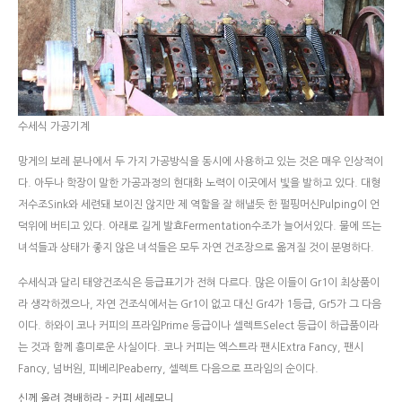
수세식 가공기계
망게의 보레 분나에서 두 가지 가공방식을 동시에 사용하고 있는 것은 매우 인상적이
다. 아두나 학장이 말한 가공과정의 현대화 노력이 이곳에서 빛을 발하고 있다. 대형
저수조Sink와 세련돼 보이진 않지만 제 역할을 잘 해낼듯 한 펄핑머신Pulping이 언
덕위에 버티고 있다. 아래로 길게 발효Fermentation수조가 늘어서있다. 물에 뜨는
녀석들과 상태가 좋지 않은 녀석들은 모두 자연 건조장으로 옮겨질 것이 분명하다.
수세식과 달리 태양건조식은 등급표기가 전혀 다르다. 많은 이들이 Gr1이 최상품이
라 생각하겠으나, 자연 건조식에서는 Gr1이 없고 대신 Gr4가 1등급, Gr5가 그 다음
이다. 하와이 코나 커피의 프라임Prime 등급이나 셀렉트Select 등급이 하급품이라
는 것과 함께 흥미로운 사실이다. 코나 커피는 엑스트라 팬시Extra Fancy, 팬시
Fancy, 넘버원, 피베리Peaberry, 셀렉트 다음으로 프라임의 순이다.
신께 올려 경배하라 – 커피 세레모니