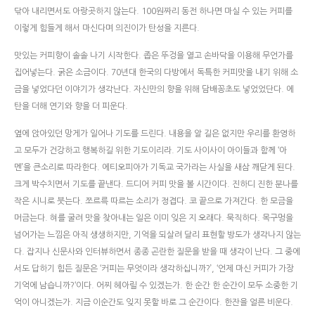
닦아 내리면서도 아랑곳하지 않는다. 100원짜리 동전 하나면 마실 수 있는 커피를
이렇게 힘들게 해서 마신다며 의진이가 탄성을 지른다.
맛있는 커피향이 솔솔 나기 시작한다. 좁은 뚜겅을 열고 손바닥을 이용해 무언가를
집어넣는다. 굵은 소금이다. 70년대 한국의 다방에서 독특한 커피맛을 내기 위해 소
금을 넣었다던 이야기가 생각난다. 자신만의 향을 위해 담배꽁초도 넣었었단다. 에
탄을 더해 연기와 향을 더 피운다.
옆에 앉아있던 망게가 일어나 기도를 드린다. 내용을 알 길은 없지만 우리를 환영하
고 모두가 건강하고 행복하길 위한 기도이리라. 기도 사이사이 아이들과 함께 ‘아
멘’을 큰소리로 따라한다. 에티오피아가 기독교 국가라는 사실을 새삼 깨닫게 된다.
크게 박수치면서 기도를 끝낸다. 드디어 커피 맛을 볼 시간이다. 진하디 진한 분나를
작은 시니로 붓는다. 쪼르륵 따르는 소리가 정겹다. 코 끝으로 가져간다. 한 모금을
머금는다. 혀를 굴려 맛을 찾아내는 일은 이미 잊은 지 오래다. 묵직하다. 목구멍을
넘어가는 느낌은 아직 생생하지만, 기억을 되살려 달리 표현할 방도가 생각나지 않는
다. 잡지나 신문사와 인터뷰하면서 종종 곤란한 질문을 받을 때 생각이 난다. 그 중에
서도 답하기 힘든 질문은 ‘커피는 무엇이라 생각하십니까?’, ‘언제 마신 커피가 가장
기억에 남습니까?‘이다. 어찌 헤아릴 수 있겠는가. 한 순간 한 순간이 모두 소중한 기
억이 아니겠는가. 지금 이순간도 잊지 못할 바로 그 순간이다. 한잔을 얼른 비운다.