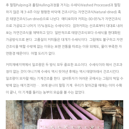
후 펄핑Pulping과 훌링Hulling과정을 거치는 수세식Washed Processed과 펄핑
하지 않은 채 3-4주 이상 평평한 바닥에 건조시키는 자연건조식Natural-dried) 혹
은 태양건조식Sun-dried)으로 나뉜다. 에티오피아 커피는 80-85%가 자연건조식
으로 가공되고 나머지 15%정도는 수세식이다. 짐마커피는 선조로부터 대대로 내려
오는 자연건조식을 채택하고 있다. 일반적으로 태양건조식보다 수세식을 현대화된
가공방식으로 본다. 고품질의 커피들은 대개가 수세식이다. 그럼에도 불구하고 자연
건조식을 택할 수밖에 없는 이유는 오랜 전통을 따르는 이유 외에도, 물이 부족한 자
연환경 때문이다. 어쩔 도리가 없다.
커피재배지역에서 일조량은 두 방식 모두 중요한 요소이다. 수세식이라 해서 건조과
정이 없는 것이 아니기에 수세식 역시 씻어낸 후에는 역시 태양아래서 건조시킨다.
일조량이 모자랄 때는 기계건조를 한다. 설비투자가 어려운 곳에서는 그림의 떡일 수
밖에 없는 얘기겠지만…. 보레 분나의 펄핑 기계. 우리가 찾아갔을 때에는 이미 수확
이 끝나, 이 기계를 돌리는 농부의 모습을 볼 수는 없었다.