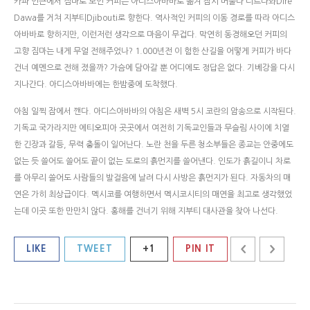
카파 인근에서 짐마로 모인 커피는 아디스아바바로 옮겨 잠시 머물다 디르다와Dire
Dawa를 거쳐 지부티Djibouti로 향한다. 역사적인 커피의 이동 경로를 따라 아디스
아바바로 향하지만, 이런저런 생각으로 마음이 무겁다. 막연히 동경해오던 커피의
고향 짐마는 내게 무얼 전해주었나? 1.000년전 이 험한 산길을 어떻게 커피가 바다
건너 예멘으로 전해 졌을까? 가슴에 담아갈 뿐 어디에도 정답은 없다. 기베강을 다시
지나간다. 아디스아바바에는 한밤중에 도착했다.
아침 일찍 잠에서 깬다. 아디스아바바의 아침은 새벽 5시 코란의 암송으로 시작된다.
기독교 국가라지만 에티오피아 곳곳에서 여전히 기독교인들과 무슬림 사이에 치열
한 긴장과 갈등, 무력 충돌이 일어난다. 노란 천을 두른 청소부들은 종교는 안중에도
없는 듯 쓸어도 쓸어도 끝이 없는 도로의 흙먼지를 쓸어낸다. 인도가 흙길이니 차로
를 아무리 쓸어도 사람들의 발걸음에 날려 다시 사방은 흙먼지가 된다. 자동차의 매
연은 가히 최상급이다. 멕시코를 여행하면서 멕시코시티의 매연을 최고로 생각했었
는데 이곳 또한 만만치 않다. 홍해를 건너기 위해 지부티 대사관을 찾아 나선다.
LIKE
TWEET
+1
PIN IT