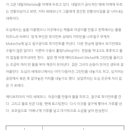
가 고운 네탈라Netela를 어깨에 두르고 있다. 네딸라가 공식적인 때에 어깨에 두르
는 전통의상이고 보면, 커피 세레모니가 그들에게 경건한 전통의식임을 잘 나타내는
대목이다.
도심에서는 숯을 이용했으나 이곳에서는 벽돌로 아궁이를 만들고 한쪽에서는 불을
피우느라 바쁘다. 망게 부인은 파치먼트 상태의 커피빈을 나무절구 무케차
Mukecha에 넣고 절구공이로 파치먼트를 까낸다. 더운 한낮에 옆에서 보기만해도
수월치 않은 일이다. 이른바 수동식 훌링Fulling이다. 한참을 까내고도 후후하고 불
어 껍질을 벗겨내야만 한다.. 얇은 팬 바렛 메타드Baret Metad에 그린빈을 올리고
는 조금씩 여러 번 물을 부어 깨끗이 씻어낸다. 검은 그녀의 손등이 씻어진 생두와 잘
어울린다. 도심의 세레모니에서는 이미 다듬어진 그린빈을 내놓기도 하고, 심지어는
공장에서 볶은 후 갈아놓은 커피를 내놓기도 했다. 상업주의는 도심 곳곳에 자리 잡
은 지 오래다.
에티오피아의 커피 세레모니. 아궁이를 만들어 불을 피우고, 절구로 파치먼트를 깐
다. 그리고 물로 씻은 다음, 팬에 로스팅한다. 다시 이것을 절구에 빻아서 가루를 낸
다. 코초잎으로 ‘지베나’에 가루를 넣고 마지막으로 소금을 넣어 완성한다.
1
1