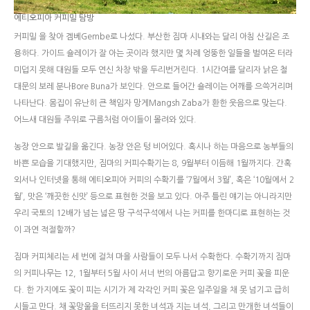
에티오피아 커피밀 탐방
커피밀 을 찾아 겜베Gembe로 나섰다. 부산한 짐마 시내와는 달리 아침 산길은 조
용하다. 가이드 숄레이가 잘 아는 곳이라 했지만 몇 차례 엉뚱한 일들을 벌여온 터라
미덥지 못해 대원들 모두 연신 차창 밖을 두리번거린다. 1시간여를 달리자 낡은 철
대문의 보레 분나Bore Buna가 보인다. 안으로 들어간 숄레이는 어깨를 으쓱거리며
나타난다. 몸집이 유난히 큰 책임자 망게Mangsh Zaba가 환한 웃음으로 맞는다.
어느새 대원들 주위로 구름처럼 아이들이 몰려와 있다.
농장 안으로 발길을 옮긴다. 농장 안은 텅 비어있다. 혹시나 하는 마음으로 농부들의
바쁜 모습을 기대했지만, 짐마의 커피수확기는 8, 9월부터 이듬해 1월까지다. 간혹
외서나 인터넷을 통해 에티오피아 커피의 수확기를 ‘7월에서 3월’, 혹은 ‘10월에서 2
월’, 맛은 ‘깨끗한 신맛’ 등으로 표현한 것을 보고 있다. 아주 틀린 얘기는 아니라지만
우리 국토의 12배가 넘는 넓은 땅 구석구석에서 나는 커피를 한마디로 표현하는 것
이 과연 적절할까?
짐마 커피체리는 세 번에 걸쳐 마을 사람들이 모두 나서 수확한다. 수확기까지 짐마
의 커피나무는 12, 1월부터 5월 사이 서너 번의 아름답고 향기로운 커피 꽃을 피운
다. 한 가지에도 꽃이 피는 시기가 제 각각인 커피 꽃은 일주일을 채 못 넘기고 급히
시들고 만다. 채 꽃망울을 터뜨리지 못한 녀석과 지는 녀석, 그리고 만개한 녀석들이